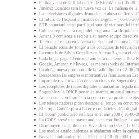
Fallida venta de la filial de TV de KirchMedia ( 05-06-
Jiménez Losantos será la nueva voz de 'La mañana de l
Las televisiones digitales denuncian el abuso de Retevis
El futuro de Hispasat en manos de Digital + ( 06-06-200
ETB anunciará en su parrilla el spot de víctimas del ter
Colmenarejo se hará cargo del programa 'La Brújula' de
Antena 3 comienza a recibir a su nuevo equipo directivo
Telefónica se topa en la venta de Endemol con una deud
El Senado acusa de 'tongo' a los concursos de televisión
La entrada de Silvio González en Antena 3 genera el pán
Cada hogar paga 40 euros al año para mantener a flote 
Google, Amazon y Moveos, las mejores webs de Internet
Cataluña, nueva promotora de la radio digital ( 12-06-20
Desaparecen las empresas informativas familiares en Es
Imparable revalorización de las acciones de Sogecable (
Los receptores de radios digitales anuncian su llegada m
Sogecable y la ONCE ponen en marcha un canal interact
Atlas cuenta con Fran García como nuevo presidente eje
Los telespectadores piden destapar el 'tongo' en concurs
El Grupo Godó aspira a hacerse con la televisión digital 
El 'boom' publicitario estallará en el año 2008 ( 16-06-2
La COPE prevé una mayor audiencia con Jiménez Losant
Disminuyen las pérdidas de Vivendi en un 60% ( 17-06-
Los medios estadounidenses se abalanzan sobre la caden
Nuevos nombramientos en Telecinco ( 18-06-2003 )