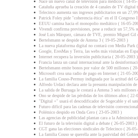
Nace un nuevo canal de televisión para médicos ( 14-05
Cataluña aprueba la creación de 4 canales de TV digital 
Telecinco aumenta sus ingresos publicitarios en un 27,9
Patrick Foley pide "coherencia ética" en el II Congreso
EEUU camina hacia el monopolio mediático ( 16-05-20
Vivendi confirma previsiones, pese a reducir un 57,5% s
José Luis Márquez, cámara de TVE, premio Miguel Gil 
Bertelsmann se despide de Antena 3 ( 19-05-2003 )
La nueva plataforma digital no contará con Media Park 
Google, EresMas y Terra, las webs más visitadas en Esp
Internet recupera la inversión publicitaria ( 20-05-2003 )
Francia lanza un canal internacional ante la desinform
Bertelsmann emite bonos por valor de 500 millones ( 20
Microsoft crea una radio de pago en Internet ( 21-05-20
La familia Couso-Permuy indignada por la actitud del G
Alfredo Urdaci declara ante la presunta manipulación d
La salida de Buruaga le costará a Antena 3 seis millones
Ono se despide de las pérdidas de los últimos años ( 22-
"Digital +" usará el descodificador de Sogecable y el sat
Futuro difícil para las cadenas de televisión convenciona
Polémico despido en Onda Cero ( 23-05-2003 )
Las agencias de publicidad plantan cara a la Administrac
El futuro de la televisión digital a debate ( 26-05-2003 )
CGT gana las elecciones sindicales de Telecinco ( 26-05
La familia Couso se querella ante la pasividad del Gobi