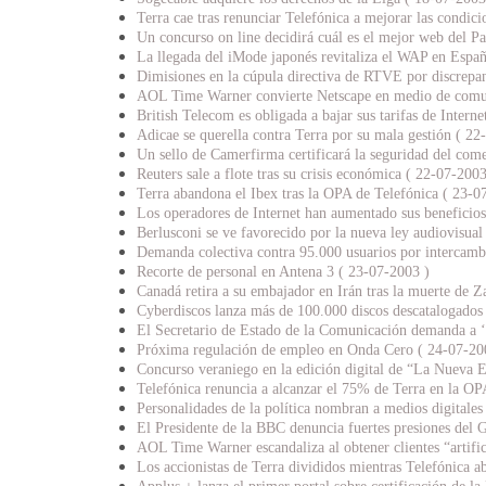
Terra cae tras renunciar Telefónica a mejorar las condic
Un concurso on line decidirá cuál es el mejor web del P
La llegada del iMode japonés revitaliza el WAP en Espa
Dimisiones en la cúpula directiva de RTVE por discrepa
AOL Time Warner convierte Netscape en medio de comun
British Telecom es obligada a bajar sus tarifas de Intern
Adicae se querella contra Terra por su mala gestión ( 22
Un sello de Camerfirma certificará la seguridad del come
Reuters sale a flote tras su crisis económica ( 22-07-2003
Terra abandona el Ibex tras la OPA de Telefónica ( 23-0
Los operadores de Internet han aumentado sus beneficio
Berlusconi se ve favorecido por la nueva ley audiovisual
Demanda colectiva contra 95.000 usuarios por intercamb
Recorte de personal en Antena 3 ( 23-07-2003 )
Canadá retira a su embajador en Irán tras la muerte de 
Cyberdiscos lanza más de 100.000 discos descatalogados p
El Secretario de Estado de la Comunicación demanda a ‘
Próxima regulación de empleo en Onda Cero ( 24-07-20
Concurso veraniego en la edición digital de “La Nueva 
Telefónica renuncia a alcanzar el 75% de Terra en la OP
Personalidades de la política nombran a medios digitale
El Presidente de la BBC denuncia fuertes presiones del 
AOL Time Warner escandaliza al obtener clientes “artific
Los accionistas de Terra divididos mientras Telefónica a