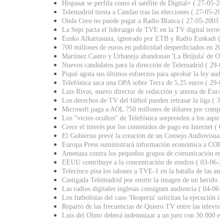
Hispasat se perfila como el satélite de Digital+ ( 27-05-
Telemadrid tienta a Candau tras las elecciones ( 27-05-2
Onda Cero no puede pagar a Radio Blanca ( 27-05-2003 
La Sepi pacta el liderazgo de TVE en la TV digital terre
Eusko Alkartasuna, ignorado por ETB y Radio Euskadi 
700 millones de euros en publicidad desperdiciados en 2
Martínez Castro y Urbaneja abandonan 'La Brújula' de 
Nuevos candidatos para la dirección de Telemadrid ( 29
Piqué agota sus últimos esfuerzos para aprobar la ley au
Telefónica saca una OPA sobre Terra de 5,25 euros ( 29
Luis Rivas, nuevo director de redacción y antena de Eu
Los derechos de TV del fútbol pueden retrasar la liga ( 
Microsoft paga a AOL 750 millones de dólares por compe
Los "vicios ocultos" de Telefónica sorprenden a los aspi
Crece el interés por los contenidos de pago en Internet (
El Gobierno prevé la creación de un Consejo Audiovisua
Europa Press suministrará información económica a CO
Amenaza contra los pequeños grupos de comunicación 
EEUU contribuye a la concentración de medios ( 03-06-
Telecinco pisa los talones a TVE-1 en la batalla de las a
Castigada Telemadrid por emitir la imagen de un herido
Las radios digitales inglesas consiguen audiencia ( 04-0
Los futbolistas del caso 'Hesperia' solicitan la ejecución
Reparto de las frecuencias de Quiero TV entre las televi
Luis del Olmo deberá indemnizar a un juez con 30.000 e