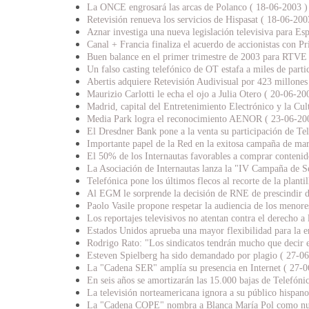
La ONCE engrosará las arcas de Polanco ( 18-06-2003 )
Retevisión renueva los servicios de Hispasat ( 18-06-200
Aznar investiga una nueva legislación televisiva para Es
Canal + Francia finaliza el acuerdo de accionistas con Pr
Buen balance en el primer trimestre de 2003 para RTVE
Un falso casting telefónico de OT estafa a miles de parti
Abertis adquiere Retevisión Audivisual por 423 millones
Maurizio Carlotti le echa el ojo a Julia Otero ( 20-06-20
Madrid, capital del Entretenimiento Electrónico y la Cul
Media Park logra el reconocimiento AENOR ( 23-06-20
El Dresdner Bank pone a la venta su participación de Te
Importante papel de la Red en la exitosa campaña de mar
El 50% de los Internautas favorables a comprar contenid
La Asociación de Internautas lanza la "IV Campaña de S
Telefónica pone los últimos flecos al recorte de la planti
Al EGM le sorprende la decisión de RNE de prescindir d
Paolo Vasile propone respetar la audiencia de los menor
Los reportajes televisivos no atentan contra el derecho a
Estados Unidos aprueba una mayor flexibilidad para la er
Rodrigo Rato: "Los sindicatos tendrán mucho que decir e
Esteven Spielberg ha sido demandado por plagio ( 27-0
La "Cadena SER" amplía su presencia en Internet ( 27-0
En seis años se amortizarán las 15.000 bajas de Telefóni
La televisión norteamericana ignora a su público hispan
La "Cadena COPE" nombra a Blanca María Pol como nuev