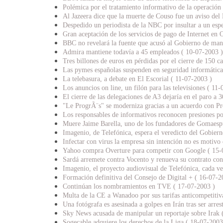
Polémica por el tratamiento informativo de la operación 
Al Jazeera dice que la muerte de Couso fue un aviso del
Despedido un periodista de la NBC por insultar a un esp
Gran aceptación de los servicios de pago de Internet en 
BBC no revelará la fuente que acusó al Gobierno de man
Admira mantiene todavía a 45 empleados ( 10-07-2003 )
Tres billones de euros en pérdidas por el cierre de 150 ca
Las pymes españolas suspenden en seguridad informática
La telebasura, a debate en El Escorial ( 11-07-2003 )
Los anuncios on line, un filón para las televisiones ( 11
El cierre de las delegaciones de A3 dejaría en el paro a 
"Le ProgrÃ¨s" se moderniza gracias a un acuerdo con Pr
Los responsables de informativos reconocen presiones po
Muere Jaime Barella, uno de los fundadores de Gomaes
Imagenio, de Telefónica, espera el veredicto del Gobier
Infectar con virus la empresa sin intención no es motivo
Yahoo compra Overture para competir con Google ( 15-
Sardá arremete contra Vocento y renueva su contrato con
Imagenio, el proyecto audiovisual de Telefónica, cada v
Formación definitiva del Consejo de Digital + ( 16-07-2
Continúan los nombramientos en TVE ( 17-07-2003 )
Multa de la CE a Wanadoo por sus tarifas anticompetitiv
Una fotógrafa es asesinada a golpes en Irán tras ser arre
Sky News acusada de manipular un reportaje sobre Irak 
Sogecable adquiere los derechos de la Liga ( 18-07-2003