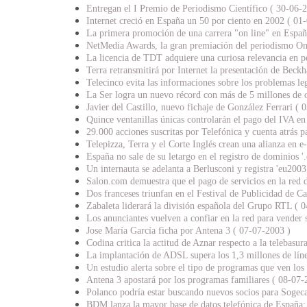
Entregan el I Premio de Periodismo Científico ( 30-06-
Internet creció en España un 50 por ciento en 2002 ( 01
La primera promoción de una carrera "on line" en España
NetMedia Awards, la gran premiación del periodismo On
La licencia de TDT adquiere una curiosa relevancia en p
Terra retransmitirá por Internet la presentación de Bec
Telecinco evita las informaciones sobre los problemas le
La Ser logra un nuevo récord con más de 5 millones de 
Javier del Castillo, nuevo fichaje de González Ferrari ( 
Quince ventanillas únicas controlarán el pago del IVA en
29.000 acciones suscritas por Telefónica y cuenta atrás p
Telepizza, Terra y el Corte Inglés crean una alianza en 
España no sale de su letargo en el registro de dominios '
Un internauta se adelanta a Berlusconi y registra 'eu2003
Salon.com demuestra que el pago de servicios en la red 
Dos franceses triunfan en el Festival de Publicidad de C
Zabaleta liderará la división española del Grupo RTL ( 
Los anunciantes vuelven a confiar en la red para vender 
Jose María García ficha por Antena 3 ( 07-07-2003 )
Codina critica la actitud de Aznar respecto a la telebasu
La implantación de ADSL supera los 1,3 millones de lín
Un estudio alerta sobre el tipo de programas que ven los
Antena 3 apostará por los programas familiares ( 08-07-
Polanco podría estar buscando nuevos socios para Sogec
BDM lanza la mayor base de datos telefónica de Españ