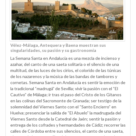
Vélez-Málaga, Antequera y Baena muestran sus
singularidades, su pasión y su gastronomía
La Semana Santa en Andalucía es una mezcla de incienso y
azahar, del canto de una saeta solitaria o el silencio de una
multitud, de las luces de los cirios, el colorido de las túnicas
de los nazarenos y la música de las bandas de tambores y
cornetas. Semana Santa en Andalucía es sentir la emoción de
la tradicional “madrugá” de Sevilla; vivir la pasión con el “El
Cautivo” de Málaga; ir tras el paso del Cristo de los Gitanos
en las colinas del Sacromonte de Granada; ser testigo de la
solemnidad del Viernes Santo con el “Santo Encierro” en
Huelva; presenciar la salida de “El Abuelo” la madrugada del
Viernes Santo desde la Catedral de Jaén; sentir la pasión y
entrega de los cofrades y hermandades de Cádiz; recorrer las
calles de Córdoba entre sus silencios, el canto de una saeta,