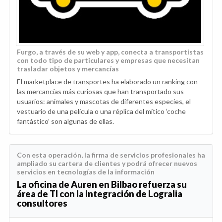
Furgo, a través de su web y app, conecta a transportistas
con todo tipo de particulares y empresas que necesitan
trasladar objetos y mercancías
El marketplace de transportes ha elaborado un ranking con
las mercancías más curiosas que han transportado sus
usuarios: animales y mascotas de diferentes especies, el
vestuario de una película o una réplica del mítico ‘coche
fantástico’ son algunas de ellas.
Con esta operación, la firma de servicios profesionales ha
ampliado su cartera de clientes y podrá ofrecer nuevos
servicios en tecnologías de la información
La oficina de Auren en Bilbao refuerza su
área de TI con la integración de Logralia
consultores