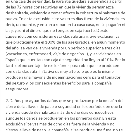
en una caja de seguridad, la garantía quedará suspendida a partir
de las 72 horas consecutivas en que la vivienda permanezca
deshabitada, volviendo a tomar efecto la cobertura al habitarse de
nuevo’. En esta exclusión si te vas tres días fuera de la vivienda, es
decir, un puente, y entran a robar en tu casa casa, no te pagarán ni
las joyas ni el dinero que no tengas en caja fuerte. Desde
Lupeando.com consideran esta cláusula una grave exclusión ya
que prácticamente el 100% de los asegurados, en algún momento
del año, se van de la vivienda por un periodo superior a tres días
(vacaciones, enfermedad, viaje de negocios…), y las viviendas en
España que cuentan con caja de seguridad no llegan al 10%. Por lo
tanto, el porcentaje de exclusiones para robo que se producen
con esta cláusula limitativa es muy alto o, lo que es lo mismo,
producen una mayoría de indemnizaciones cero para el tomador
del seguro y los consecuentes beneficios para la compañía
aseguradora.
2. Daños por agua: ‘los daños que se produzcan por la omisión del
cierre de las llaves de paso o seguridad en los periodos en que la
vivienda quede deshabitada más de ocho días consecutivos,
aunque los daños se produjeran en los primeros días’. En esta
exclusión si te vas más de ocho días fuera de la vivienda y no
cierras la llave de paso, la compañía, si se produce una fuga, no te