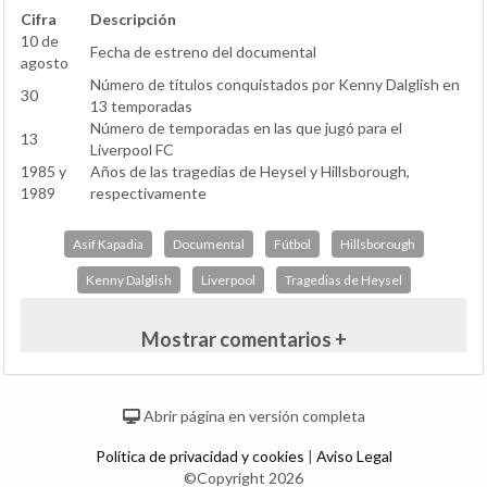
Cifra
Descripción
10 de
Fecha de estreno del documental
agosto
Número de títulos conquistados por Kenny Dalglish en
30
13 temporadas
Número de temporadas en las que jugó para el
13
Liverpool FC
1985 y
Años de las tragedias de Heysel y Hillsborough,
1989
respectivamente
Asif Kapadia
Documental
Fútbol
Hillsborough
Kenny Dalglish
Liverpool
Tragedias de Heysel
Mostrar comentarios +
Abrir página en versión completa
Política de privacidad y cookies
|
Aviso Legal
©Copyright 2026