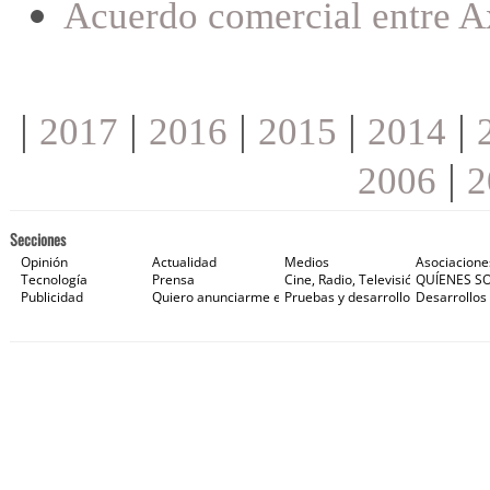
Acuerdo comercial entre A
|
|
|
|
|
2017
2016
2015
2014
|
2006
2
Secciones
Opinión
Actualidad
Medios
Asociacione
Tecnología
Prensa
Cine, Radio, Televisión e Internet
QUÍENES S
Publicidad
Quiero anunciarme en Gaceta de Prensa
Pruebas y desarrollos
Desarrollos