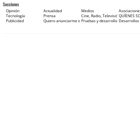
Secciones
Opinión
Actualidad
Medios
Asociacione
Tecnología
Prensa
Cine, Radio, Televisión e Internet
QUÍENES S
Publicidad
Quiero anunciarme en Gaceta de Prensa
Pruebas y desarrollos
Desarrollos