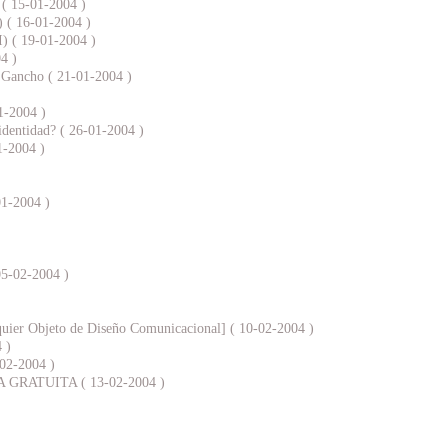
) ( 15-01-2004 )
I) ( 16-01-2004 )
II) ( 19-01-2004 )
4 )
o Gancho ( 21-01-2004 )
1-2004 )
 identidad? ( 26-01-2004 )
1-2004 )
01-2004 )
05-02-2004 )
quier Objeto de Diseño Comunicacional] ( 10-02-2004 )
 )
-02-2004 )
RATUITA ( 13-02-2004 )