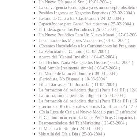
Un Nuevo Día para el Sun ( 19-02-2004 )
La convergencia tecnológica ya es un concepto obsoleto
Posibles Ingresos en Negocios Pequeños ( 23-02-2004 )
Lavado de Cara a los Clasificados ( 24-02-2004 )
Capacitándose para Ganar Participación ( 25-02-2004 )
El Liderazgo en los Periódicos ( 26-02-2004 )
Un Nuevo Periódico Para Un Nuevo Miami ( 27-02-200
Encontrando los Mejores Vendedores ( 01-03-2004 )
¿Estamos Haciéndoles a los Consumidores las Preguntas 
La Velocidad del Cambio ( 03-03-2004 )
Acerca del “Capital Invisible” ( 04-03-2004 )
Los Hechos, Nada Más Que los Hechos ( 05-03-2004 )
Real Simple [realmente simple] ( 08-03-2004 )
En Medio de la Incertidumbre ( 09-03-2004 )
¡Periodista, No Dispare! ( 10-03-2004 )
Filias Etarras en "La Jornada" ( 11-03-2004 )
La formación del periodista digital (Parte I de III) ( 12
La formación del periodista digital ( 15-03-2004 )
La formación del periodista digital (Parte III de III) ( 1
¿Lectores o Rectos: Cuáles son más Gratificantes? ( 17-
¿Es la Lista de Craig el Nuevo Modelo para Clasificados
El Camino Incorrecto Hacia los Periódicos Compactos (
Desconectándose del TeleMarketing ( 23-03-2004 )
El Miedo a lo Simple ( 24-03-2004 )
Más Allá del Día a Día ( 25-03-2004 )