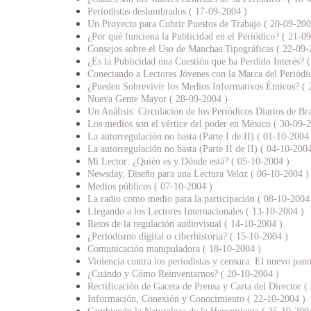
Periodistas deslumbrados ( 17-09-2004 )
Un Proyecto para Cubrir Puestos de Trabajo ( 20-09-200
¿Por qué funciona la Publicidad en el Periódico? ( 21-0
Consejos sobre el Uso de Manchas Tipográficas ( 22-09-
¿Es la Publicidad una Cuestión que ha Perdido Interés? 
Conectando a Lectores Jóvenes con la Marca del Periódi
¿Pueden Sobrevivir los Medios Informativos Étnicos? ( 
Nueva Gente Mayor ( 28-09-2004 )
Un Análisis: Circulación de los Periódicos Diarios de Br
Los medios son el vértice del poder en México ( 30-09-
La autorregulación no basta (Parte I de II) ( 01-10-2004
La autorregulación no basta (Parte II de II) ( 04-10-2004
Mi Lector: ¿Quién es y Dónde está? ( 05-10-2004 )
Newsday, Diseño para una Lectura Veloz ( 06-10-2004 )
Medios públicos ( 07-10-2004 )
La radio como medio para la participación ( 08-10-2004
Llegando a los Lectores Internacionales ( 13-10-2004 )
Retos de la regulación audiovisual ( 14-10-2004 )
¿Periodismo digital o ciberhistoria? ( 15-10-2004 )
Comunicación manipuladora ( 18-10-2004 )
Violencia contra los periodistas y censura: El nuevo pan
¿Cuándo y Cómo Reinventarnos? ( 20-10-2004 )
Rectificación de Gaceta de Prensa y Carta del Director (
Información, Conexión y Conocimiento ( 22-10-2004 )