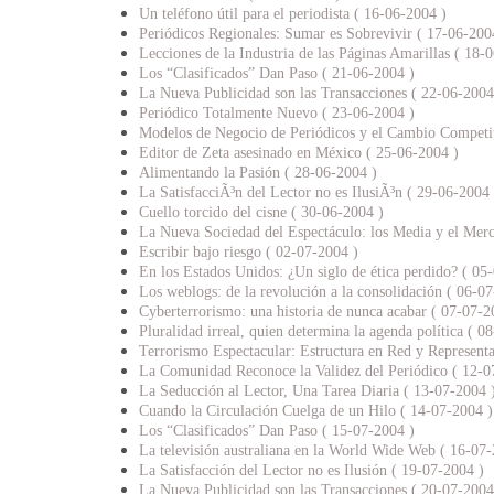
Un teléfono útil para el periodista ( 16-06-2004 )
Periódicos Regionales: Sumar es Sobrevivir ( 17-06-200
Lecciones de la Industria de las Páginas Amarillas ( 18-
Los “Clasificados” Dan Paso ( 21-06-2004 )
La Nueva Publicidad son las Transacciones ( 22-06-2004
Periódico Totalmente Nuevo ( 23-06-2004 )
Modelos de Negocio de Periódicos y el Cambio Competit
Editor de Zeta asesinado en México ( 25-06-2004 )
Alimentando la Pasión ( 28-06-2004 )
La SatisfacciÃ³n del Lector no es IlusiÃ³n ( 29-06-2004 
Cuello torcido del cisne ( 30-06-2004 )
La Nueva Sociedad del Espectáculo: los Media y el Merc
Escribir bajo riesgo ( 02-07-2004 )
En los Estados Unidos: ¿Un siglo de ética perdido? ( 05
Los weblogs: de la revolución a la consolidación ( 06-0
Cyberterrorismo: una historia de nunca acabar ( 07-07-2
Pluralidad irreal, quien determina la agenda política ( 0
Terrorismo Espectacular: Estructura en Red y Representa
La Comunidad Reconoce la Validez del Periódico ( 12-0
La Seducción al Lector, Una Tarea Diaria ( 13-07-2004 
Cuando la Circulación Cuelga de un Hilo ( 14-07-2004 )
Los “Clasificados” Dan Paso ( 15-07-2004 )
La televisión australiana en la World Wide Web ( 16-07-
La Satisfacción del Lector no es Ilusión ( 19-07-2004 )
La Nueva Publicidad son las Transacciones ( 20-07-2004