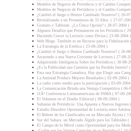
Modelos de Negocio de Periódicos y el Cambio Competiti
Modelos de Negocio de Periódicos y el Cambio Competiti
¿Cambió el Juego o Hemos Cambiado Nosotros? ( 26-07
Revitalizando a un Presuntuoso de 33 Años. ( 27-07-200
Gratuito y Tabloide: ¿La Única Opción? ( 28-07-2004 )
Algunos Desafíos que Permanecen en los Periódicos ( 2
Haciendo Crecer la Lectoría como Divisa ( 23-08-2004 )
Web Blogs: También es un Recurso para la Fidelización 
La Estrategia de la Estética ( 25-08-2004 )
¿Cambió el Juego o Hemos Cambiado Nosotros? ( 26-08
Atrayendo a una Nueva Corriente de Lectores ( 27-08-2
Adquiriendo Inteligencia Sobre los Periódicos ( 30-08-2
¿Es la Publicidad una Cuestión que ha Perdido Interés? 
Para una Estrategia Ganadora, Hay que Elegir una Categ
La Amistad Produce Mejores Resultados ( 02-09-2004 )
La radio como medio para la participación ( 03-09-2004
La Comunicación Brinda una Ventaja Competitiva ( 06-
11Âª Conferencia Latinoamericana de INMA ( 07-09-20
El Volumen en el Diseño Editorial ( 08-09-2004 )
Subastas de Periódicos: Una Apuesta a Nuevos Ingresos 
Estudio Descubre Oportunidad de Lectoría entre Adolesc
El Rebote de los Clasificados en un Mercado Alcista ( 1
Sur del Sahara: un Mercado Álgido para los Tabloides (
El Campo de lo Móvil como Oportunidad para los Medio
¿Cuáles son los Valores Centrales de su Periódico? ( 16-