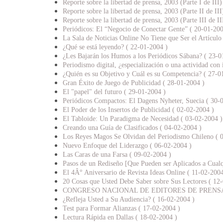
Reporte sobre la libertad de prensa, 2003 (Parte I de III
Reporte sobre la libertad de prensa, 2003 (Parte II de II
Reporte sobre la libertad de prensa, 2003 (Parte III de I
Periódicos: El “Negocio de Conectar Gente” ( 20-01-200
La Sala de Noticias Online No Tiene que Ser el Artícul
¿Qué se está leyendo? ( 22-01-2004 )
¿Les Bajarán los Humos a los Periódicos Sábana? ( 23-0
Periodismo digital, ¿especialización o una actividad con
¿Quién es su Objetivo y Cuál es su Competencia? ( 27-0
Gran Éxito de Juego de Publicidad ( 28-01-2004 )
El "papel" del futuro ( 29-01-2004 )
Periódicos Compactos: El Dagens Nyheter, Suecia ( 30-
El Poder de los Insertos de Publicidad ( 02-02-2004 )
El Tabloide: Un Paradigma de Necesidad ( 03-02-2004 )
Creando una Guía de Clasificados ( 04-02-2004 )
Los Reyes Magos Se Olvidan del Periodismo Chileno ( 
Nuevo Enfoque del Liderazgo ( 06-02-2004 )
Las Caras de una Farsa ( 09-02-2004 )
Pasos de un Rediseño [Que Pueden ser Aplicados a Cual
El 4Â° Aniversario de Revista Ideas Online ( 11-02-2004
20 Cosas que Usted Debe Saber sobre Sus Lectores ( 12
CONGRESO NACIONAL DE EDITORES DE PRENSA G
¿Refleja Usted a Su Audiencia? ( 16-02-2004 )
Test para Formar Alianzas ( 17-02-2004 )
Lectura Rápida en Dallas ( 18-02-2004 )