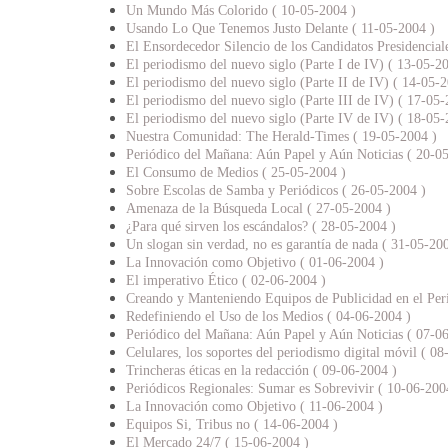
Un Mundo Más Colorido ( 10-05-2004 )
Usando Lo Que Tenemos Justo Delante ( 11-05-2004 )
El Ensordecedor Silencio de los Candidatos Presidencia
El periodismo del nuevo siglo (Parte I de IV) ( 13-05-2
El periodismo del nuevo siglo (Parte II de IV) ( 14-05-
El periodismo del nuevo siglo (Parte III de IV) ( 17-05-
El periodismo del nuevo siglo (Parte IV de IV) ( 18-05-
Nuestra Comunidad: The Herald-Times ( 19-05-2004 )
Periódico del Mañana: Aún Papel y Aún Noticias ( 20-0
El Consumo de Medios ( 25-05-2004 )
Sobre Escolas de Samba y Periódicos ( 26-05-2004 )
Amenaza de la Búsqueda Local ( 27-05-2004 )
¿Para qué sirven los escándalos? ( 28-05-2004 )
Un slogan sin verdad, no es garantía de nada ( 31-05-20
La Innovación como Objetivo ( 01-06-2004 )
El imperativo Ético ( 02-06-2004 )
Creando y Manteniendo Equipos de Publicidad en el Per
Redefiniendo el Uso de los Medios ( 04-06-2004 )
Periódico del Mañana: Aún Papel y Aún Noticias ( 07-0
Celulares, los soportes del periodismo digital móvil ( 0
Trincheras éticas en la redacción ( 09-06-2004 )
Periódicos Regionales: Sumar es Sobrevivir ( 10-06-200
La Innovación como Objetivo ( 11-06-2004 )
Equipos Si, Tribus no ( 14-06-2004 )
El Mercado 24/7 ( 15-06-2004 )