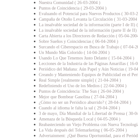
Nuestra Comunidad ( 26-03-2004 )
Puntos de Coincidencia ( 29-03-2004 )
Evaluando el Potencial para Nuevos Productos ( 30-03-
Campaña de Otoño Levanta la Circulación ( 31-03-2004 
La insalvable sociedad de la información (parte I de II) 
La insalvable sociedad de la información (parte II de II)
Carta Abierta a los Directores de Redacción ( 05-04-200
Sobre Sueños y Coincidencias ( 06-04-2004 )
Surcando el Ciberespacio en Busca de Trabajo ( 07-04-2
Un Mundo Más Colorido ( 14-04-2004 )
Usando Lo Que Tenemos Justo Delante ( 15-04-2004 )
Lecciones de la Industria de las Páginas Amarillas ( 16-
Periódico del Mañana: Aún Papel y Aún Noticias ( 19-0
Creando y Manteniendo Equipos de Publicidad en el Per
Real Simple [realmente simple] ( 21-04-2004 )
Redefiniendo el Uso de los Medios ( 22-04-2004 )
Puntos de Coincidencia: The Sun ( 26-04-2004 )
Mejor que Bombear Gasolina ( 27-04-2004 )
¿Cómo no ser un Periódico aburrido? ( 28-04-2004 )
Cuando al idioma le falta la sal ( 29-04-2004 )
3 de mayo, Día Mundial de la Libertad de Prensa ( 30-0
Amenaza de la Búsqueda Local ( 04-05-2004 )
Reabasteciendo un Viejo Problema con Nueva Tecnologí
La Vida después del Telemarketing ( 06-05-2004 )
Advertainment: ¡Qué Buena Oportunidad, para el Periód