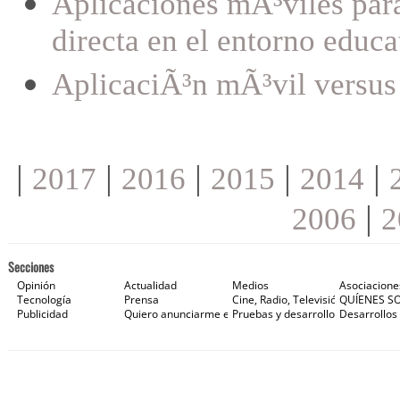
Aplicaciones mÃ³viles par
directa en el entorno educa
AplicaciÃ³n mÃ³vil versus
|
|
|
|
|
2017
2016
2015
2014
|
2006
2
Secciones
Opinión
Actualidad
Medios
Asociacione
Tecnología
Prensa
Cine, Radio, Televisión e Internet
QUÍENES S
Publicidad
Quiero anunciarme en Gaceta de Prensa
Pruebas y desarrollos
Desarrollos