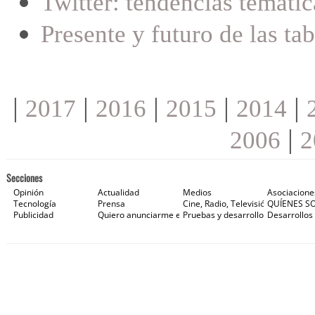
Twitter: tendencias temáti
Presente y futuro de las tab
|
|
|
|
|
2017
2016
2015
2014
|
2006
2
Secciones
Opinión
Actualidad
Medios
Asociacione
Tecnología
Prensa
Cine, Radio, Televisión e Internet
QUÍENES S
Publicidad
Quiero anunciarme en Gaceta de Prensa
Pruebas y desarrollos
Desarrollos