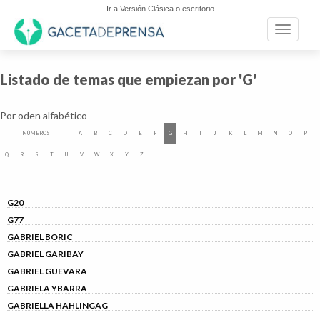
Ir a Versión Clásica o escritorio
Toggle n
Listado de temas que empiezan por 'G'
Por oden alfabético
NÚMEROS
A
B
C
D
E
F
G
H
I
J
K
L
M
N
O
P
Q
R
S
T
U
V
W
X
Y
Z
G20
G77
GABRIEL BORIC
GABRIEL GARIBAY
GABRIEL GUEVARA
GABRIELA YBARRA
GABRIELLA HAHLINGAG