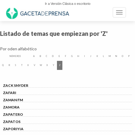
Ir a Versión Clásica o escritorio
Toggle n
Listado de temas que empiezan por 'Z'
Por oden alfabético
NÚMEROS
A
B
C
D
E
F
G
H
I
J
K
L
M
N
O
P
Q
R
S
T
U
V
W
X
Y
Z
ZACK SNYDER
ZAFARI
ZAMAN FM
ZAMORA
ZAPATERO
ZAPATOS
ZAPORIYIA