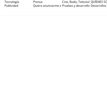
Tecnología
Prensa
Cine, Radio, Televisión e Internet
QUÍENES S
Publicidad
Quiero anunciarme en Gaceta de Prensa
Pruebas y desarrollos
Desarrollos