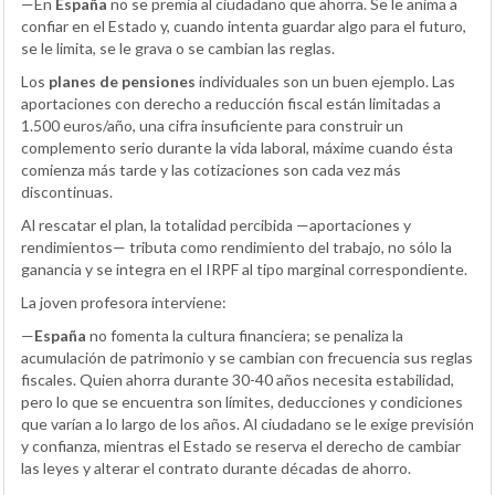
—En
España
no se premia al ciudadano que ahorra. Se le anima a
confiar en el Estado y, cuando intenta guardar algo para el futuro,
se le limita, se le grava o se cambian las reglas.
Los
planes de pensiones
individuales son un buen ejemplo. Las
aportaciones con derecho a reducción fiscal están limitadas a
1.500 euros/año, una cifra insuficiente para construir un
complemento serio durante la vida laboral, máxime cuando ésta
comienza más tarde y las cotizaciones son cada vez más
discontinuas.
Al rescatar el plan, la totalidad percibida —aportaciones y
rendimientos— tributa como rendimiento del trabajo, no sólo la
ganancia y se integra en el IRPF al tipo marginal correspondiente.
La joven profesora interviene:
—
España
no fomenta la cultura financiera; se penaliza la
acumulación de patrimonio y se cambian con frecuencia sus reglas
fiscales. Quien ahorra durante 30-40 años necesita estabilidad,
pero lo que se encuentra son límites, deducciones y condiciones
que varían a lo largo de los años. Al ciudadano se le exige previsión
y confianza, mientras el Estado se reserva el derecho de cambiar
las leyes y alterar el contrato durante décadas de ahorro.