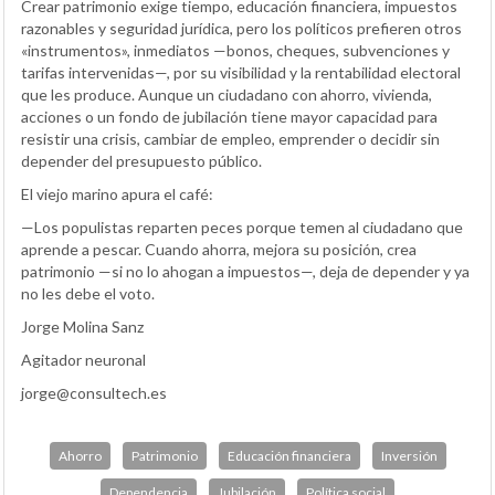
Crear patrimonio exige tiempo, educación financiera, impuestos
razonables y seguridad jurídica, pero los políticos prefieren otros
«instrumentos», inmediatos —bonos, cheques, subvenciones y
tarifas intervenidas—, por su visibilidad y la rentabilidad electoral
que les produce. Aunque un ciudadano con ahorro, vivienda,
acciones o un fondo de jubilación tiene mayor capacidad para
resistir una crisis, cambiar de empleo, emprender o decidir sin
depender del presupuesto público.
El viejo marino apura el café:
—Los populistas reparten peces porque temen al ciudadano que
aprende a pescar. Cuando ahorra, mejora su posición, crea
patrimonio —si no lo ahogan a impuestos—, deja de depender y ya
no les debe el voto.
Jorge Molina Sanz
Agitador neuronal
jorge@consultech.es
Ahorro
Patrimonio
Educación financiera
Inversión
Dependencia
Jubilación
Política social