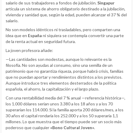
salario de sus trabajadores a fondos de jubilación.
Singapur
articula un sistema de ahorro obligatorio destinado a la jubilación,
vivienda y sanidad que, según la edad, pueden alcanzar el 37 % del
salario.
No son modelos idénticos ni trasladables, pero comparten una
idea que en
España
ni siquiera se contempla convertir una parte
de la renta actual en seguridad futura.
La joven profesora añade:
—Las cantidades son modestas, aunque lo relevante es la
filosofía. No son ayudas al consumo, sino una semilla de un
patrimonio que no garantiza riqueza, porque habrá crisis, familias
que no puedan aportar y rendimientos distintos a los previstos.
Aunque introduce tres elementos desterrados de la política
española, el ahorro, la capitalización y el largo plazo.
Con una rentabilidad media del 7 % anual —referencia histórica—,
los 1.000 dólares serían unos 3.380 a los 18 años y a los 70
superarían los 114.000. Si la familia aporta 200 dólares/mes, a los
30 años el capital rondaría los 252.000 y a los 50 superaría 1,1
millones. Lo que muestra que el tiempo puede ser un socio más
poderoso que cualquier
«Bono Cultural Joven»
.