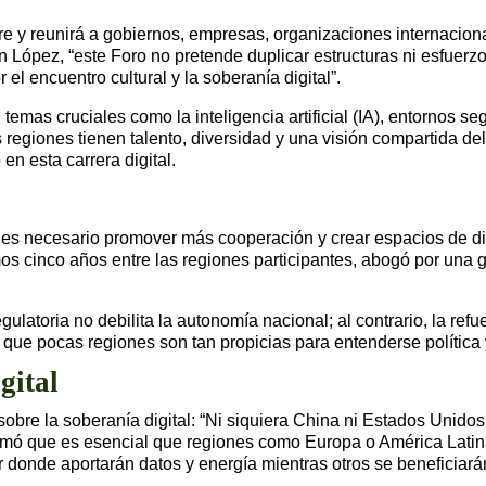
mbre y reunirá a gobiernos, empresas, organizaciones internaci
ópez, “este Foro no pretende duplicar estructuras ni esfuerzo
el encuentro cultural y la soberanía digital”.
temas cruciales como la inteligencia artificial (IA), entornos 
 regiones tienen talento, diversidad y una visión compartida d
n esta carrera digital.
s, es necesario promover más cooperación y crear espacios de di
mos cinco años entre las regiones participantes, abogó por una 
gulatoria no debilita la autonomía nacional; al contrario, la r
en que pocas regiones son tan propicias para entenderse polític
gital
obre la soberanía digital: “Ni siquiera China ni Estados Unidos
firmó que es esencial que regiones como Europa o América Latin
tor donde aportarán datos y energía mientras otros se benefici