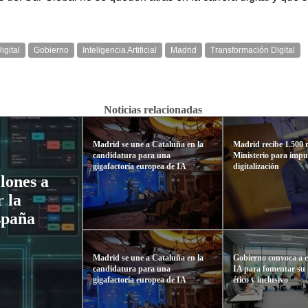
igital
Gobierno
Inteligencia Artificial
Madrid
Transformación Digital
Noticias relacionadas
Madrid se une a Cataluña en la
Madrid recibe 1.500 m
candidatura para una
Ministerio para impu
gigafactoría europea de IA
digitalización
lones a
 la
España
Madrid se une a Cataluña en la
Gobierno convoca a e
candidatura para una
IA para fomentar su 
gigafactoría europea de IA
ético y inclusivo