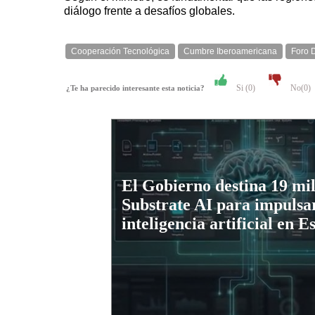
diálogo frente a desafíos globales.
Cooperación Tecnológica
Cumbre Iberoamericana
Foro D
Si (
0
)
No(
0
)
¿Te ha parecido interesante esta noticia?
El Gobierno destina 19 mil
Substrate AI para impulsar
inteligencia artificial en 