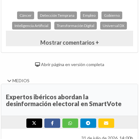
Cáncer
Detección Temprana
Empleo
Gobierno
Inteligencia Artificial
Transformación Digital
Universal DX
Mostrar comentarios +
Abrir página en versión completa
MEDIOS
Expertos ibéricos abordan la
desinformación electoral en SmartVote
31 de julio de 2026, 14:00h