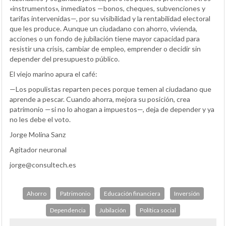
«instrumentos», inmediatos —bonos, cheques, subvenciones y
tarifas intervenidas—, por su visibilidad y la rentabilidad electoral
que les produce. Aunque un ciudadano con ahorro, vivienda,
acciones o un fondo de jubilación tiene mayor capacidad para
resistir una crisis, cambiar de empleo, emprender o decidir sin
depender del presupuesto público.
El viejo marino apura el café:
—Los populistas reparten peces porque temen al ciudadano que
aprende a pescar. Cuando ahorra, mejora su posición, crea
patrimonio —si no lo ahogan a impuestos—, deja de depender y ya
no les debe el voto.
Jorge Molina Sanz
Agitador neuronal
jorge@consultech.es
Ahorro
Patrimonio
Educación financiera
Inversión
Dependencia
Jubilación
Política social