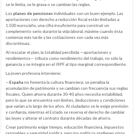
se le limita, se le grava o se cambian las reglas.
Los
planes de pensiones
individuales son un buen ejemplo. Las
aportaciones con derecho a reducción fiscal están limitadas a
1.500 euros/año, una cifra insuficiente para construir un
complemento serio durante la vida laboral, máxime cuando ésta
comienza más tarde y las cotizaciones son cada vez más
discontinuas.
Al rescatar el plan, la totalidad percibida —aportaciones y
rendimientos— tributa como rendimiento del trabajo, no sólo la
ganancia y se integra en el IRPF al tipo marginal correspondiente.
La joven profesora interviene:
—
España
no fomenta la cultura financiera; se penaliza la
acumulación de patrimonio y se cambian con frecuencia sus reglas
fiscales. Quien ahorra durante 30-40 años necesita estabilidad,
pero lo que se encuentra son límites, deducciones y condiciones
que varían a lo largo de los años. Al ciudadano se le exige previsión
y confianza, mientras el Estado se reserva el derecho de cambiar
las leyes y alterar el contrato durante décadas de ahorro.
Crear patrimonio exige tiempo, educación financiera, impuestos
razonables y seguridad jurídica, pero los políticos prefieren otros