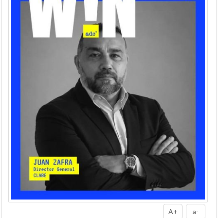
A+
a-