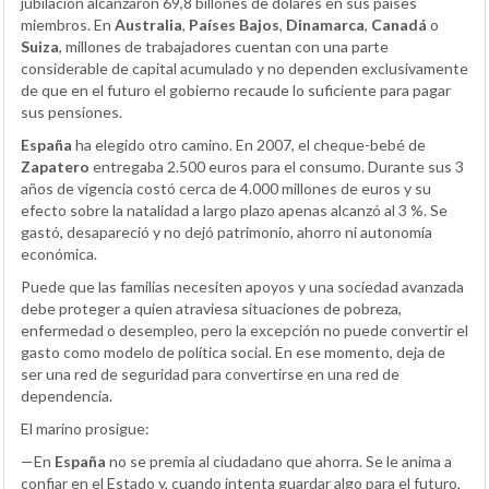
jubilación alcanzaron 69,8 billones de dólares en sus países
miembros. En
Australia
,
Países Bajos
,
Dinamarca
,
Canadá
o
Suiza
, millones de trabajadores cuentan con una parte
considerable de capital acumulado y no dependen exclusivamente
de que en el futuro el gobierno recaude lo suficiente para pagar
sus pensiones.
España
ha elegido otro camino. En 2007, el cheque-bebé de
Zapatero
entregaba 2.500 euros para el consumo. Durante sus 3
años de vigencia costó cerca de 4.000 millones de euros y su
efecto sobre la natalidad a largo plazo apenas alcanzó al 3 %. Se
gastó, desapareció y no dejó patrimonio, ahorro ni autonomía
económica.
Puede que las familias necesiten apoyos y una sociedad avanzada
debe proteger a quien atraviesa situaciones de pobreza,
enfermedad o desempleo, pero la excepción no puede convertir el
gasto como modelo de política social. En ese momento, deja de
ser una red de seguridad para convertirse en una red de
dependencia.
El marino prosigue:
—En
España
no se premia al ciudadano que ahorra. Se le anima a
confiar en el Estado y, cuando intenta guardar algo para el futuro,