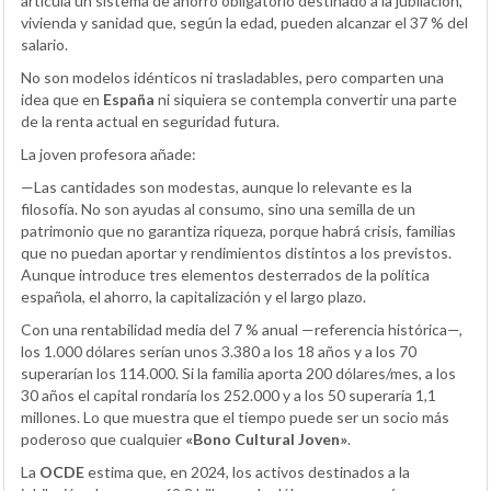
articula un sistema de ahorro obligatorio destinado a la jubilación,
vivienda y sanidad que, según la edad, pueden alcanzar el 37 % del
salario.
No son modelos idénticos ni trasladables, pero comparten una
idea que en
España
ni siquiera se contempla convertir una parte
de la renta actual en seguridad futura.
La joven profesora añade:
—Las cantidades son modestas, aunque lo relevante es la
filosofía. No son ayudas al consumo, sino una semilla de un
patrimonio que no garantiza riqueza, porque habrá crisis, familias
que no puedan aportar y rendimientos distintos a los previstos.
Aunque introduce tres elementos desterrados de la política
española, el ahorro, la capitalización y el largo plazo.
Con una rentabilidad media del 7 % anual —referencia histórica—,
los 1.000 dólares serían unos 3.380 a los 18 años y a los 70
superarían los 114.000. Si la familia aporta 200 dólares/mes, a los
30 años el capital rondaría los 252.000 y a los 50 superaría 1,1
millones. Lo que muestra que el tiempo puede ser un socio más
poderoso que cualquier
«Bono Cultural Joven»
.
La
OCDE
estima que, en 2024, los activos destinados a la