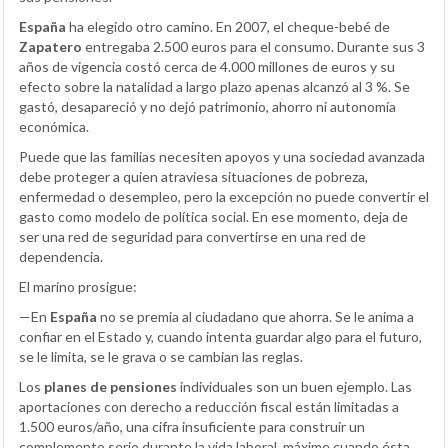
España
ha elegido otro camino. En 2007, el cheque-bebé de
Zapatero
entregaba 2.500 euros para el consumo. Durante sus 3
años de vigencia costó cerca de 4.000 millones de euros y su
efecto sobre la natalidad a largo plazo apenas alcanzó al 3 %. Se
gastó, desapareció y no dejó patrimonio, ahorro ni autonomía
económica.
Puede que las familias necesiten apoyos y una sociedad avanzada
debe proteger a quien atraviesa situaciones de pobreza,
enfermedad o desempleo, pero la excepción no puede convertir el
gasto como modelo de política social. En ese momento, deja de
ser una red de seguridad para convertirse en una red de
dependencia.
El marino prosigue:
—En
España
no se premia al ciudadano que ahorra. Se le anima a
confiar en el Estado y, cuando intenta guardar algo para el futuro,
se le limita, se le grava o se cambian las reglas.
Los
planes de pensiones
individuales son un buen ejemplo. Las
aportaciones con derecho a reducción fiscal están limitadas a
1.500 euros/año, una cifra insuficiente para construir un
complemento serio durante la vida laboral, máxime cuando ésta