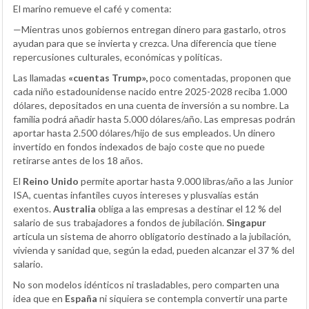
El marino remueve el café y comenta:
—Mientras unos gobiernos entregan dinero para gastarlo, otros
ayudan para que se invierta y crezca. Una diferencia que tiene
repercusiones culturales, económicas y políticas.
Las llamadas
«cuentas Trump»,
poco comentadas, proponen que
cada niño estadounidense nacido entre 2025-2028 reciba 1.000
dólares, depositados en una cuenta de inversión a su nombre. La
familia podrá añadir hasta 5.000 dólares/año. Las empresas podrán
aportar hasta 2.500 dólares/hijo de sus empleados. Un dinero
invertido en fondos indexados de bajo coste que no puede
retirarse antes de los 18 años.
El
Reino Unido
permite aportar hasta 9.000 libras/año a las Junior
ISA, cuentas infantiles cuyos intereses y plusvalías están
exentos.
Australia
obliga a las empresas a destinar el 12 % del
salario de sus trabajadores a fondos de jubilación.
Singapur
articula un sistema de ahorro obligatorio destinado a la jubilación,
vivienda y sanidad que, según la edad, pueden alcanzar el 37 % del
salario.
No son modelos idénticos ni trasladables, pero comparten una
idea que en
España
ni siquiera se contempla convertir una parte