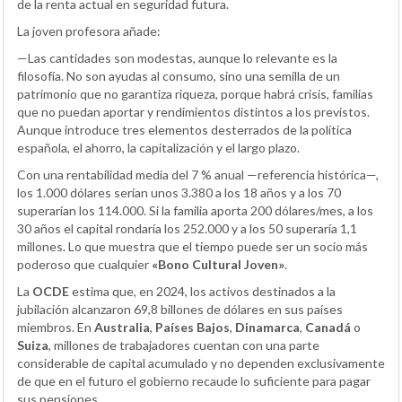
de la renta actual en seguridad futura.
La joven profesora añade:
—Las cantidades son modestas, aunque lo relevante es la
filosofía. No son ayudas al consumo, sino una semilla de un
patrimonio que no garantiza riqueza, porque habrá crisis, familias
que no puedan aportar y rendimientos distintos a los previstos.
Aunque introduce tres elementos desterrados de la política
española, el ahorro, la capitalización y el largo plazo.
Con una rentabilidad media del 7 % anual —referencia histórica—,
los 1.000 dólares serían unos 3.380 a los 18 años y a los 70
superarían los 114.000. Si la familia aporta 200 dólares/mes, a los
30 años el capital rondaría los 252.000 y a los 50 superaría 1,1
millones. Lo que muestra que el tiempo puede ser un socio más
poderoso que cualquier
«Bono Cultural Joven»
.
La
OCDE
estima que, en 2024, los activos destinados a la
jubilación alcanzaron 69,8 billones de dólares en sus países
miembros. En
Australia
,
Países Bajos
,
Dinamarca
,
Canadá
o
Suiza
, millones de trabajadores cuentan con una parte
considerable de capital acumulado y no dependen exclusivamente
de que en el futuro el gobierno recaude lo suficiente para pagar
sus pensiones.