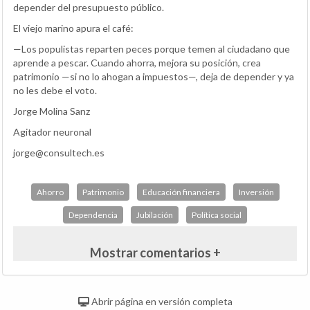
depender del presupuesto público.
El viejo marino apura el café:
—Los populistas reparten peces porque temen al ciudadano que
aprende a pescar. Cuando ahorra, mejora su posición, crea
patrimonio —si no lo ahogan a impuestos—, deja de depender y ya
no les debe el voto.
Jorge Molina Sanz
Agitador neuronal
jorge@consultech.es
Ahorro
Patrimonio
Educación financiera
Inversión
Dependencia
Jubilación
Política social
Mostrar comentarios +
Abrir página en versión completa