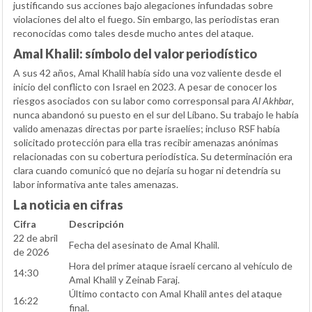
justificando sus acciones bajo alegaciones infundadas sobre
violaciones del alto el fuego. Sin embargo, las periodistas eran
reconocidas como tales desde mucho antes del ataque.
Amal Khalil: símbolo del valor periodístico
A sus 42 años, Amal Khalil había sido una voz valiente desde el
inicio del conflicto con Israel en 2023. A pesar de conocer los
riesgos asociados con su labor como corresponsal para
Al Akhbar
,
nunca abandonó su puesto en el sur del Líbano. Su trabajo le había
valido amenazas directas por parte israelíes; incluso RSF había
solicitado protección para ella tras recibir amenazas anónimas
relacionadas con su cobertura periodística. Su determinación era
clara cuando comunicó que no dejaría su hogar ni detendría su
labor informativa ante tales amenazas.
La noticia en cifras
Cifra
Descripción
22 de abril
Fecha del asesinato de Amal Khalil.
de 2026
Hora del primer ataque israelí cercano al vehículo de
14:30
Amal Khalil y Zeinab Faraj.
Último contacto con Amal Khalil antes del ataque
16:22
final.