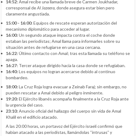
14:52:
Amal recibe una llamada breve de Carmen Joukhadar,
corresponsal de
Al Jazeera
, donde asegura estar bien pero
claramente angustiada.
15:00 - 16:00:
Equipos de rescate esperan autorización del
mecanismo diplomático para acceder al lugar.
16:00:
Un segundo ataque impacta contra el coche donde
estaban las periodistas; Amal llama para informarles sobre su
situación antes de refugiarse en una casa cercana.
16:22:
Último contacto con Amal; tras esta llamada su teléfono se
apaga.
16:27:
Tercer ataque dirigido hacia la casa donde se refugiaban.
16:40:
Los equipos no logran acercarse debido al continuo
bombardeo.
18:00:
La Cruz Roja logra evacuar a Zeinab Faraj; sin embargo, no
pueden rescatar a Amal debido al peligro inminente.
19:20:
El Ejército libanés acompaña finalmente a la Cruz Roja ante
la urgencia del caso.
23:10:
Anuncio oficial del hallazgo del cuerpo sin vida de Amal
Khalil en el edificio atacado.
A las 20:00 horas, un portavoz del Ejército israelí confirmó que
habían atacado a las periodistas, llamándolas “intrusas” y