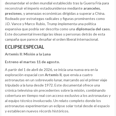
desmantelar el orden mundial establecido tras la Guerra Fría para
reconstruir el imperio estadounidense mediante
aranceles
,
presiones
, y amenazas económicas dirigidas a superar a China.
Rodeado por estrategas radicales y figuras prominentes como
J.D. Vance y Marco Rubio, Trump implementa una política
expansiva que podría ser descrita como una
diplomacia del caos
.
Este documental investiga las ideas y personas detrás de esta
campaña que parece desafiar el orden liberal internacional.
ECLIPSE ESPECIAL
Artemis II: Misión a la Luna
Estreno el martes 11 de agosto.
A partir del 1 de abril de 2026, se inicia una nueva era en la
exploración espacial con
Artemis II
, que envía a cuatro
astronautas en un sobrevuelo lunar, marcando así el primer viaje
tripulado a la luna desde 1972. Este documental ofrece una
crónica televisiva sin precedentes sobre la misión, combinando
cobertura en tiempo real con acceso exclusivo a los astronautas y
al equipo técnico involucrado. Un relato completo donde los
astronautas experimentan un eclipse solar total desde el espacio
y establecen nuevos récords históricos.