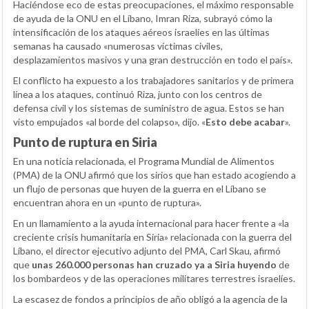
Haciéndose eco de estas preocupaciones, el máximo responsable
de ayuda de la ONU en el Líbano, Imran Riza, subrayó cómo la
intensificación de los ataques aéreos israelíes en las últimas
semanas ha causado «numerosas víctimas civiles,
desplazamientos masivos y una gran destrucción en todo el país».
El conflicto ha expuesto a los trabajadores sanitarios y de primera
línea a los ataques, continuó Riza, junto con los centros de
defensa civil y los sistemas de suministro de agua. Estos se han
visto empujados «al borde del colapso», dijo. «
Esto debe acabar
».
Punto de ruptura en Siria
En una noticia relacionada, el Programa Mundial de Alimentos
(PMA) de la ONU afirmó que los sirios que han estado acogiendo a
un flujo de personas que huyen de la guerra en el Líbano se
encuentran ahora en un «punto de ruptura».
En un llamamiento a la ayuda internacional para hacer frente a «la
creciente crisis humanitaria en Siria» relacionada con la guerra del
Líbano, el director ejecutivo adjunto del PMA, Carl Skau, afirmó
que
unas 260.000 personas han cruzado ya a Siria huyendo
de
los bombardeos y de las operaciones militares terrestres israelíes.
La escasez de fondos a principios de año obligó a la agencia de la