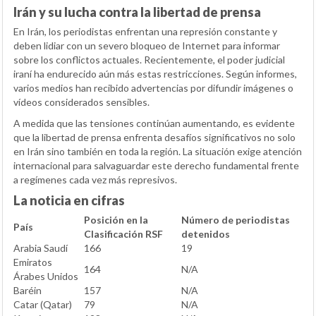
Irán y su lucha contra la libertad de prensa
En Irán, los periodistas enfrentan una represión constante y
deben lidiar con un severo bloqueo de Internet para informar
sobre los conflictos actuales. Recientemente, el poder judicial
iraní ha endurecido aún más estas restricciones. Según informes,
varios medios han recibido advertencias por difundir imágenes o
vídeos considerados sensibles.
A medida que las tensiones continúan aumentando, es evidente
que la libertad de prensa enfrenta desafíos significativos no solo
en Irán sino también en toda la región. La situación exige atención
internacional para salvaguardar este derecho fundamental frente
a regímenes cada vez más represivos.
La noticia en cifras
Posición en la
Número de periodistas
País
Clasificación RSF
detenidos
Arabia Saudí
166
19
Emiratos
164
N/A
Árabes Unidos
Baréin
157
N/A
Catar (Qatar)
79
N/A