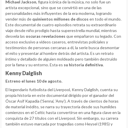
Michael Jackson
, figura icónica de la música, no solo fue un
artista excepcional, sino que se convirtió en una de las
personalidades más influyentes de la era moderna, logrando
vender más de
quinientos millones de discos
en todo el mundo.
Este documental de cuatro episodios retrata su extraordinario
viaje desde niño prodigio hasta superestrella mundial, mientras
desvela las
oscuras revelaciones
que empañaron su legado. Con
acceso exclusivo a vídeos caseros, entrevistas policiales y
testimonios de personas cercanas a él, la serie busca desmontar
el mito y presentar al hombre detrás del artista. Es un retrato
íntimo y detallado de alguien moldeado pero también destruido
por la fama y su entorno. Esta es
su historia definitiva
.
Kenny Dalglish
Estreno el lunes 10 de agosto.
El legendario futbolista del Liverpool, Kenny Dalglish, cuenta su
propia historia en este documental dirigido por el ganador del
Óscar Asif Kapadia (‘Senna’, ‘Amy’). A través de cientos de horas
de material inédito, se narra su trayectoria desde sus humildes
comienzos en el Celtic hasta convertirse en una figura clave en la
conquista de 27 títulos con el Liverpool. Sin embargo, su carrera
también estuvo marcada por tragedias como Heysel (1985) y