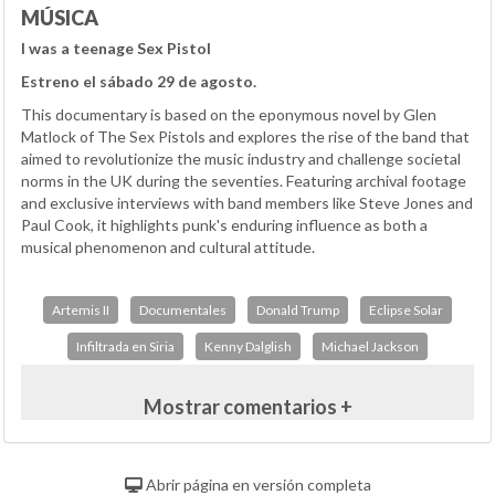
MÚSICA
I was a teenage Sex Pistol
Estreno el sábado 29 de agosto.
This documentary is based on the eponymous novel by Glen
Matlock of The Sex Pistols and explores the rise of the band that
aimed to revolutionize the music industry and challenge societal
norms in the UK during the seventies. Featuring archival footage
and exclusive interviews with band members like Steve Jones and
Paul Cook, it highlights punk's enduring influence as both a
musical phenomenon and cultural attitude.
Artemis II
Documentales
Donald Trump
Eclipse Solar
Infiltrada en Siria
Kenny Dalglish
Michael Jackson
Mostrar comentarios +
Abrir página en versión completa