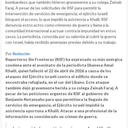
bombardeos que también hirieron gravemente a su colega Zeinab
Faraj. A pesar de las solicitudes de RSF para permitir la
intervención de servicios de emergencia, el ejército israelí
bloqueó el acceso, lo que impidió la asistencia a Khalil. RSF
denuncia estos actos como crímenes de guerra y llama a la
comunidad internacional a actuar contra la impunidad en estos
casos. La periodista, conocida por su valentía al cubrir la guerra
con Israel, había recibido amenazas previas debido a su trabajo.
Por
Redacción
Reporteros Sin Fronteras (RSF) ha expresado su más enérgica
condena ante el asesinato de la periodista libanesa Amal
Khalil, quien falleció el 22 de abril de 2026 a causa de los
ataques del Ejército israelí contra el edificio donde se
encontraba refugiada, en el sur del Líbano. Este ataque
también dejó gravemente herida a su colega Zeinab Faraj. A
pesar de las peticiones urgentes de RSF al gobierno de
Benjamín Netanyahu para que permitiera la llegada de
servicios de emergencia, el Ejército israelí impidió la
asistencia oportuna a Khalil. Atacar a una profesional de la
información es considerado un crimen de guerra.