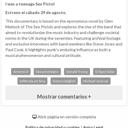
I was a teenage Sex Pistol
Estreno el sábado 29 de agosto.
This documentary is based on the eponymous novel by Glen
Matlock of The Sex Pistols and explores the rise of the band that
aimed to revolutionize the music industry and challenge societal
norms in the UK during the seventies. Featuring archival footage
and exclusive interviews with band members like Steve Jones and
Paul Cook, it highlights punk's enduring influence as both a
musical phenomenon and cultural attitude.
Artemis II
Documentales
Donald Trump
Eclipse Solar
Infiltrada en Siria
Kenny Dalglish
Michael Jackson
Mostrar comentarios +
Abrir página en versión completa
Política de privacidad y cookies
|
Aviso Legal