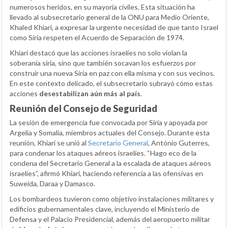
numerosos heridos, en su mayoría civiles. Esta situación ha
llevado al subsecretario general de la ONU para Medio Oriente,
Khaled Khiari, a expresar la urgente necesidad de que tanto Israel
como Siria respeten el Acuerdo de Separación de 1974.
Khiari destacó que las acciones israelíes no solo violan la
soberanía siria, sino que también socavan los esfuerzos por
construir una nueva Siria en paz con ella misma y con sus vecinos.
En este contexto delicado, el subsecretario subrayó cómo estas
acciones
desestabilizan aún más al país
.
Reunión del Consejo de Seguridad
La sesión de emergencia fue convocada por Siria y apoyada por
Argelia y Somalia, miembros actuales del Consejo. Durante esta
reunión, Khiari se unió al
Secretario General
, António Guterres,
para condenar los ataques aéreos israelíes. “Hago eco de la
condena del Secretario General a la escalada de ataques aéreos
israelíes”, afirmó Khiari, haciendo referencia a las ofensivas en
Suweida, Daraa y Damasco.
Los bombardeos tuvieron como objetivo instalaciones militares y
edificios gubernamentales clave, incluyendo el Ministerio de
Defensa y el Palacio Presidencial, además del aeropuerto militar