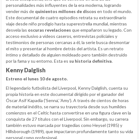
personalidades más influyentes de la era moderna, logrando
vender más de
quinientos millones de discos
en todo el mundo.
Este documental de cuatro episodios retrata su extraordinario
viaje desde niño prodigio hasta superestrella mundial, mientras
desvela las
oscuras revelaciones
que empañaron su legado. Con
acceso exclusivo a vídeos caseros, entrevistas policiales y
testimonios de personas cercanas a él, la serie busca desmontar
el mito y presentar al hombre detrás del artista. Es un retrato
íntimo y detallado de alguien moldeado pero también destruido
por la fama y su entorno. Esta es
su historia definitiva
.
Kenny Dalglish
Estreno el lunes 10 de agosto.
El legendario futbolista del Liverpool, Kenny Dalglish, cuenta su
propia historia en este documental dirigido por el ganador del
Óscar Asif Kapadia (‘Senna’, ‘Amy’). A través de cientos de horas
de material inédito, se narra su trayectoria desde sus humildes
comienzos en el Celtic hasta convertirse en una figura clave en la
conquista de 27 títulos con el Liverpool. Sin embargo, su carrera
también estuvo marcada por tragedias como Heysel (1985) y
Hillsborough (1989), que impactaron profundamente tanto su vida
personal como profesional.