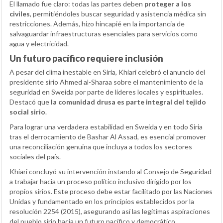
El llamado fue claro: todas las partes deben
proteger a los
civiles
, permitiéndoles buscar seguridad y asistencia médica sin
restricciones. Además, hizo hincapié en la importancia de
salvaguardar infraestructuras esenciales para servicios como
agua y electricidad.
Un futuro pacífico requiere inclusión
A pesar del clima inestable en Siria, Khiari celebró el anuncio del
presidente sirio Ahmed al-Sharaa sobre el mantenimiento de la
seguridad en Sweida por parte de líderes locales y espirituales.
Destacó que
la comunidad drusa es parte integral del tejido
social sirio
.
Para lograr una verdadera estabilidad en Sweida y en todo Siria
tras el derrocamiento de Bashar Al Assad, es esencial promover
una reconciliación genuina que incluya a todos los sectores
sociales del país.
Khiari concluyó su intervención instando al Consejo de Seguridad
a trabajar hacia un proceso político inclusivo dirigido por los
propios sirios. Este proceso debe estar facilitado por las Naciones
Unidas y fundamentado en los principios establecidos por la
resolución 2254 (2015), asegurando así las legítimas aspiraciones
del pueblo sirio hacia un futuro pacífico y democrático.