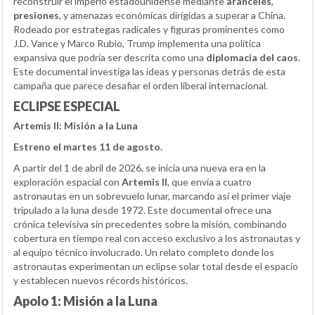
reconstruir el imperio estadounidense mediante
aranceles
,
presiones
, y amenazas económicas dirigidas a superar a China.
Rodeado por estrategas radicales y figuras prominentes como
J.D. Vance y Marco Rubio, Trump implementa una política
expansiva que podría ser descrita como una
diplomacia del caos
.
Este documental investiga las ideas y personas detrás de esta
campaña que parece desafiar el orden liberal internacional.
ECLIPSE ESPECIAL
Artemis II: Misión a la Luna
Estreno el martes 11 de agosto.
A partir del 1 de abril de 2026, se inicia una nueva era en la
exploración espacial con
Artemis II
, que envía a cuatro
astronautas en un sobrevuelo lunar, marcando así el primer viaje
tripulado a la luna desde 1972. Este documental ofrece una
crónica televisiva sin precedentes sobre la misión, combinando
cobertura en tiempo real con acceso exclusivo a los astronautas y
al equipo técnico involucrado. Un relato completo donde los
astronautas experimentan un eclipse solar total desde el espacio
y establecen nuevos récords históricos.
Apolo 1: Misión a la Luna