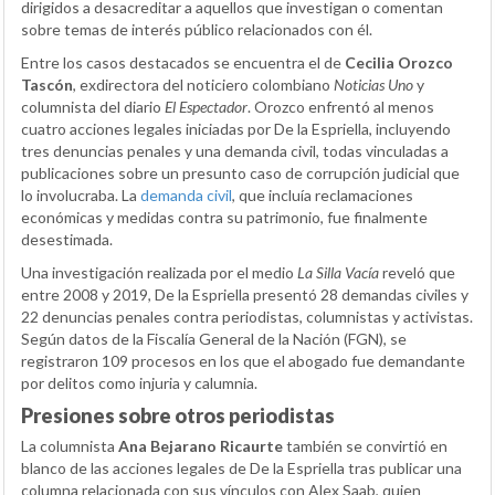
dirigidos a desacreditar a aquellos que investigan o comentan
sobre temas de interés público relacionados con él.
Entre los casos destacados se encuentra el de
Cecilia Orozco
Tascón
, exdirectora del noticiero colombiano
Noticias Uno
y
columnista del diario
El Espectador
. Orozco enfrentó al menos
cuatro acciones legales iniciadas por De la Espriella, incluyendo
tres denuncias penales y una demanda civil, todas vinculadas a
publicaciones sobre un presunto caso de corrupción judicial que
lo involucraba. La
demanda civil
, que incluía reclamaciones
económicas y medidas contra su patrimonio, fue finalmente
desestimada.
Una investigación realizada por el medio
La Silla Vacía
reveló que
entre 2008 y 2019, De la Espriella presentó 28 demandas civiles y
22 denuncias penales contra periodistas, columnistas y activistas.
Según datos de la Fiscalía General de la Nación (FGN), se
registraron 109 procesos en los que el abogado fue demandante
por delitos como injuria y calumnia.
Presiones sobre otros periodistas
La columnista
Ana Bejarano Ricaurte
también se convirtió en
blanco de las acciones legales de De la Espriella tras publicar una
columna relacionada con sus vínculos con Alex Saab, quien