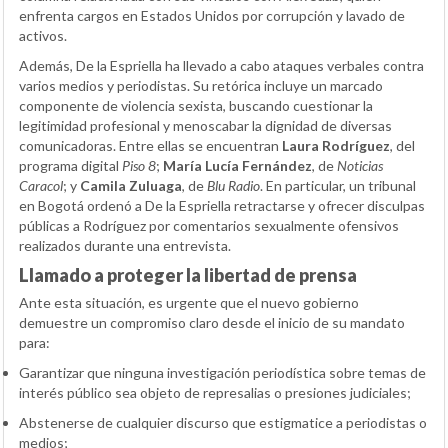
enfrenta cargos en Estados Unidos por corrupción y lavado de
activos.
Además, De la Espriella ha llevado a cabo ataques verbales contra
varios medios y periodistas. Su retórica incluye un marcado
componente de violencia sexista, buscando cuestionar la
legitimidad profesional y menoscabar la dignidad de diversas
comunicadoras. Entre ellas se encuentran
Laura Rodríguez
, del
programa digital
Piso 8
;
María Lucía Fernández
, de
Noticias
Caracol
; y
Camila Zuluaga
, de
Blu Radio
. En particular, un tribunal
en Bogotá ordenó a De la Espriella retractarse y ofrecer disculpas
públicas a Rodríguez por comentarios sexualmente ofensivos
realizados durante una entrevista.
Llamado a proteger la libertad de prensa
Ante esta situación, es urgente que el nuevo gobierno
demuestre un compromiso claro desde el inicio de su mandato
para:
Garantizar que ninguna investigación periodística sobre temas de
interés público sea objeto de represalias o presiones judiciales;
Abstenerse de cualquier discurso que estigmatice a periodistas o
medios;