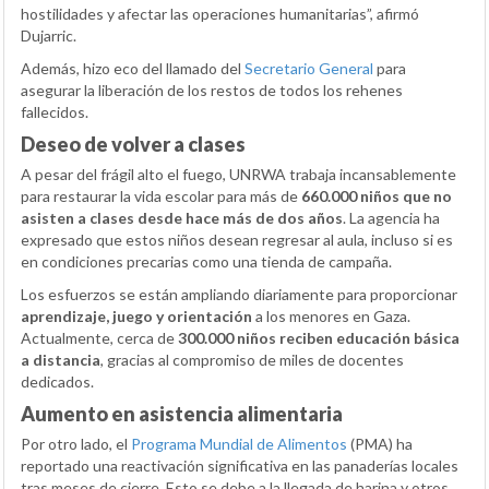
hostilidades y afectar las operaciones humanitarias”, afirmó
Dujarric.
Además, hizo eco del llamado del
Secretario General
para
asegurar la liberación de los restos de todos los rehenes
fallecidos.
Deseo de volver a clases
A pesar del frágil alto el fuego, UNRWA trabaja incansablemente
para restaurar la vida escolar para más de
660.000 niños que no
asisten a clases desde hace más de dos años
. La agencia ha
expresado que estos niños desean regresar al aula, incluso si es
en condiciones precarias como una tienda de campaña.
Los esfuerzos se están ampliando diariamente para proporcionar
aprendizaje, juego y orientación
a los menores en Gaza.
Actualmente, cerca de
300.000 niños reciben educación básica
a distancia
, gracias al compromiso de miles de docentes
dedicados.
Aumento en asistencia alimentaria
Por otro lado, el
Programa Mundial de Alimentos
(PMA) ha
reportado una reactivación significativa en las panaderías locales
tras meses de cierre. Esto se debe a la llegada de harina y otros