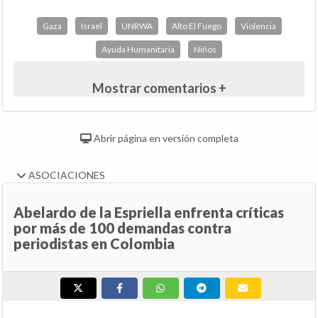
Gaza
Israel
UNRWA
Alto El Fuego
Violencia
Ayuda Humanitaria
Niños
Mostrar comentarios +
Abrir página en versión completa
ASOCIACIONES
Abelardo de la Espriella enfrenta críticas
por más de 100 demandas contra
periodistas en Colombia