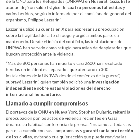
de la ONU para los Refugiados (UNRWA) en Nuseirat, Gaza. Este
ataque dejó un saldo trágico de
cuatro personas fallecidas
y
varios heridos, según lo informado por el comisionado general del
organismo, Philippe Lazzarini.
Lazzarini utilizó su cuenta en X para expresar su preocupación
sobre la fragilidad del alto el fuego y urgió a ambas partes a
mantenerlo. Desde el inicio del conflicto, las instalaciones de
UNRWA han servido como refugio para miles de desplazados que
buscan protección ante la violencia.
“Más de 800 personas han muerto y casi 2600 han resultado
heridas en incidentes separados que afectaron a 300
instalaciones de la UNRWA desde el comienzo de la guerra”,
subrayó Lazzarini, quien también solicitó una
investigación
independiente sobre estas violaciones del derecho
internacional humanitario
.
Llamado a cumplir compromisos
El portavoz de la ONU en Nueva York, Stephan Dujarric, reiteró la
preocupación por los actos de violencia recientes en Gaza
durante su habitual conferencia de prensa. “Instamos a todas las
partes a cumplir con sus compromisos y
garantizar la protección
de los civiles
, evitando cualquier acción que pueda reavivar las