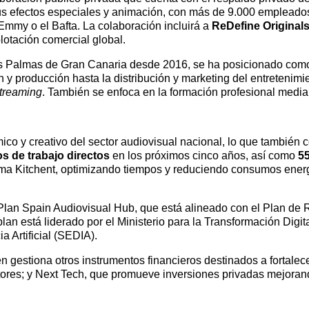
 efectos especiales y animación, con más de 9.000 empleados
Emmy o el Bafta. La colaboración incluirá a
ReDefine Original
lotación comercial global.
as Palmas de Gran Canaria desde 2016, se ha posicionado com
y producción hasta la distribución y marketing del entretenimie
treaming
. También se enfoca en la formación profesional medi
ómico y creativo del sector audiovisual nacional, lo que también 
s de trabajo directos
en los próximos cinco años, así como
55
ima Kitchent, optimizando tiempos y reduciendo consumos energé
l Plan Spain Audiovisual Hub, que está alineado con el Plan de
an está liderado por el Ministerio para la Transformación Digita
a Artificial (SEDIA).
n gestiona otros instrumentos financieros destinados a fortale
ores; y Next Tech, que promueve inversiones privadas mejorand