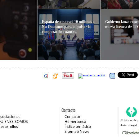
España destina casi 10 millones a
Gobierno lanza conc
Nu Quantum para impulsar la
nueva licencia de T
computación cuántica
Contacto
sociaciones
Contacto
Política de 
 e Internet
QUÍENES SOMOS
Hemeroteca
Aviso Legal
esarrollos
Índice temático
Sitemap News