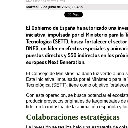
Más artículos de este autor
martes 02 de junio de 2026
,
23:45h
El Gobierno de España ha autorizado una inver
iniciativa, impulsada por el Ministerio para la
Tecnológica (SETT), busca fortalecer el sector
DNEG, un líder en efectos especiales y animaci
puestos directos y 550 indirectos en los próx
europeos Next Generation.
El Consejo de Ministros ha dado luz verde a una si
Esta iniciativa, impulsada por el Ministerio para 
Tecnológica (SETT), tiene como objetivo fortalecer 
Con esta operación, se busca potenciar el ecosist
producir proyectos originales de largometrajes de
líder en la industria de la animación española y fo
Colaboraciones estratégicas
La inversión se realiza bajo una estrategia de co