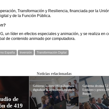
uperación, Transformación y Resiliencia, financiada por la Un
igital y de la Función Pública.
ón?
 un líder en efectos especiales y animación, y se realiza en c
lobal de contenido animado por computadora.
rno España
Inversión
Transformación Digital
Noticias relacionadas
Gobierno invierte 193 millones en
Gobierno destina 7,2
digitalizar la agricultura española
Lookiero y genera 20
Burgos
udio de
ón de 419