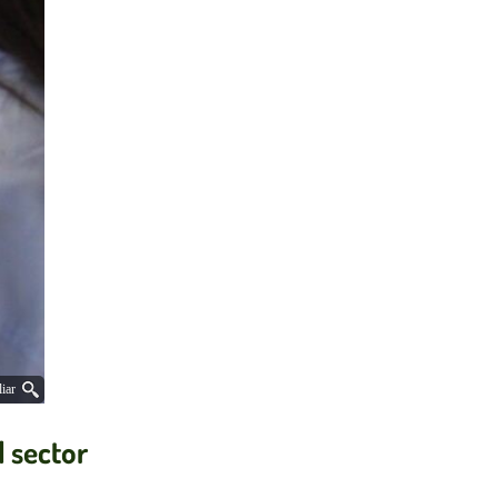
iar
l sector