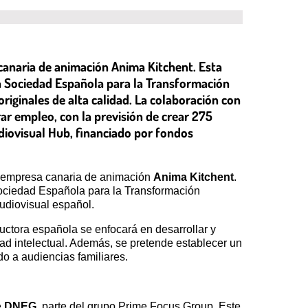
canaria de animación Anima Kitchent. Esta
 la Sociedad Española para la Transformación
riginales de alta calidad. La colaboración con
ar empleo, con la previsión de crear 275
diovisual Hub, financiado por fondos
 empresa canaria de animación
Anima Kitchent
.
a Sociedad Española para la Transformación
audiovisual español.
uctora española se enfocará en desarrollar y
dad intelectual. Además, se pretende establecer un
do a audiencias familiares.
e
DNEG
, parte del grupo Prime Focus Group. Este