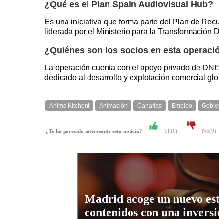
¿Qué es el Plan Spain Audiovisual Hub?
Es una iniciativa que forma parte del Plan de Rec
liderada por el Ministerio para la Transformación D
¿Quiénes son los socios en esta operaci
La operación cuenta con el apoyo privado de DNEG,
dedicado al desarrollo y explotación comercial g
Anima Kitchent
Animación
Canarias
Empleo
Gobie
Si (
0
)
No(
0
)
¿Te ha parecido interesante esta noticia?
Madrid acoge un nuevo est
contenidos con una inversi