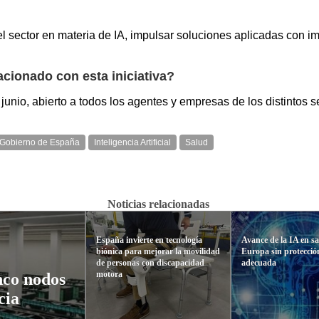
l sector en materia de IA, impulsar soluciones aplicadas con im
acionado con esta iniciativa?
junio, abierto a todos los agentes y empresas de los distintos s
Gobierno de España
Inteligencia Artificial
Salud
Noticias relacionadas
España invierte en tecnología
Avance de la IA en s
biónica para mejorar la movilidad
Europa sin protección
de personas con discapacidad
adecuada
motora
nco nodos
cia