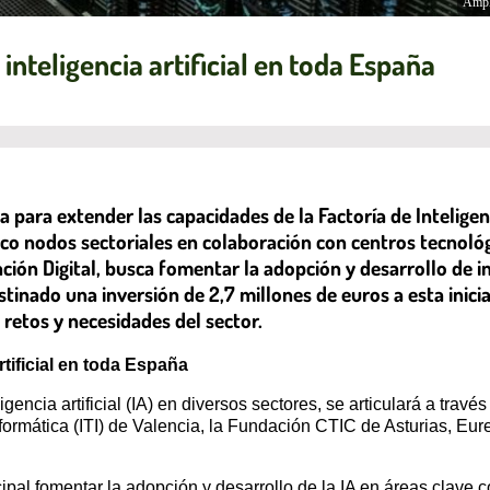
Ampl
inteligencia artificial en toda España
a para extender las capacidades de la Factoría de Intelige
o nodos sectoriales en colaboración con centros tecnológi
ción Digital, busca fomentar la adopción y desarrollo de in
estinado una inversión de 2,7 millones de euros a esta inic
retos y necesidades del sector.
rtificial en toda España
ligencia artificial (IA) en diversos sectores, se articulará a trav
nformática (ITI) de Valencia, la Fundación CTIC de Asturias, Eur
ipal fomentar la adopción y desarrollo de la IA en áreas clave 