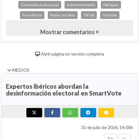
Contenido Audiovisual
Entretenimiento
IAB Spain
Periodismo
Redes Sociales
TikTok
YouTube
Mostrar comentarios +
Abrir página en versión completa
MEDIOS
Expertos ibéricos abordan la
desinformación electoral en SmartVote
31 de julio de 2026, 14:00h
A+
a-