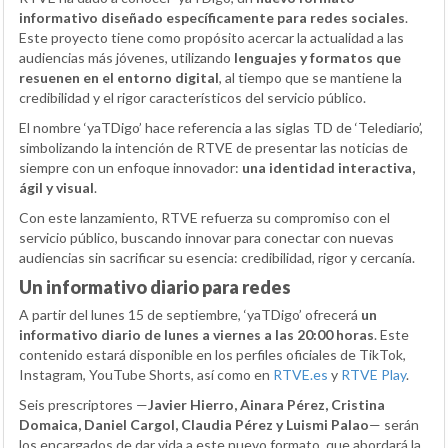
informativo diseñado específicamente para redes sociales
.
Este proyecto tiene como propósito acercar la actualidad a las
audiencias más jóvenes, utilizando
lenguajes y formatos que
resuenen en el entorno digital
, al tiempo que se mantiene la
credibilidad y el rigor característicos del servicio público.
El nombre ‘yaTDigo’ hace referencia a las siglas TD de ‘Telediario’,
simbolizando la intención de RTVE de presentar las noticias de
siempre con un enfoque innovador:
una identidad interactiva,
ágil y visual
.
Con este lanzamiento, RTVE refuerza su compromiso con el
servicio público, buscando innovar para conectar con nuevas
audiencias sin sacrificar su esencia: credibilidad, rigor y cercanía.
Un informativo diario para redes
A partir del lunes 15 de septiembre, ‘yaTDigo’ ofrecerá
un
informativo diario de lunes a viernes a las 20:00 horas
. Este
contenido estará disponible en los perfiles oficiales de TikTok,
Instagram, YouTube Shorts, así como en
RTVE.es
y
RTVE Play
.
Seis prescriptores —
Javier Hierro, Ainara Pérez, Cristina
Domaica, Daniel Cargol, Claudia Pérez y Luismi Palao
— serán
los encargados de dar vida a este nuevo formato, que abordará la