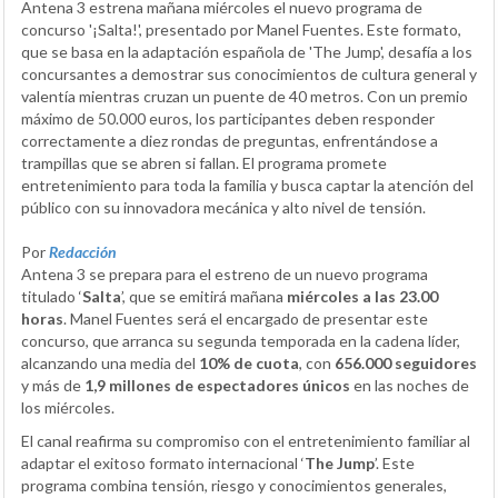
Antena 3 estrena mañana miércoles el nuevo programa de
concurso '¡Salta!', presentado por Manel Fuentes. Este formato,
que se basa en la adaptación española de 'The Jump', desafía a los
concursantes a demostrar sus conocimientos de cultura general y
valentía mientras cruzan un puente de 40 metros. Con un premio
máximo de 50.000 euros, los participantes deben responder
correctamente a diez rondas de preguntas, enfrentándose a
trampillas que se abren si fallan. El programa promete
entretenimiento para toda la familia y busca captar la atención del
público con su innovadora mecánica y alto nivel de tensión.
Por
Redacción
Antena 3 se prepara para el estreno de un nuevo programa
titulado ‘
Salta
’, que se emitirá mañana
miércoles a las 23.00
horas
. Manel Fuentes será el encargado de presentar este
concurso, que arranca su segunda temporada en la cadena líder,
alcanzando una media del
10% de cuota
, con
656.000 seguidores
y más de
1,9 millones de espectadores únicos
en las noches de
los miércoles.
El canal reafirma su compromiso con el entretenimiento familiar al
adaptar el exitoso formato internacional ‘
The Jump
’. Este
programa combina tensión, riesgo y conocimientos generales,