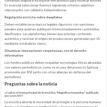
contenido original e incorporar mecanismos para notificar errores.
Es esencial seleccionar fuentes siguiendo criterios objetivos
relacionados con calidad e independencia.
Regulación estricta sobre deepfakes
Deben establecerse marcos legales rigurosos con sanciones
penales para quienes publiquen intencionadamente contenidos
falsificados. Las plataformas tienen que priorizar contenido
auténtico y rastrear el origen de producciones generadas por IA
mediante estándares claros.
Dinamizar innovaciones respetuosas con el derecho
informativo
Los fondos públicos deben respaldar tecnologías éticas alineadas
con valores periodísticos, como es el caso del proyecto Spinoza
promovido por RSF junto con otras alianzas en defensa del
periodismo.
Preguntas sobre la noticia
¿Cuál es el tema principal de la encíclica "Magnifica Humanitas" publicada
por León XIV?
La encíclica aborda la necesidad de proteger a la persona humana
frente a la Inteligencia Artificial (IA) y destaca la importancia de