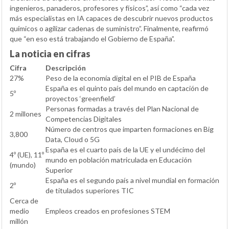
ingenieros, panaderos, profesores y físicos”, así como “cada vez
más especialistas en IA capaces de descubrir nuevos productos
químicos o agilizar cadenas de suministro”. Finalmente, reafirmó
que “en eso está trabajando el Gobierno de España”.
La noticia en cifras
Cifra
Descripción
27%
Peso de la economía digital en el PIB de España
España es el quinto país del mundo en captación de
5º
proyectos ‘greenfield’
Personas formadas a través del Plan Nacional de
2 millones
Competencias Digitales
Número de centros que imparten formaciones en Big
3,800
Data, Cloud o 5G
España es el cuarto país de la UE y el undécimo del
4º (UE), 11º
mundo en población matriculada en Educación
(mundo)
Superior
España es el segundo país a nivel mundial en formación
2º
de titulados superiores TIC
Cerca de
medio
Empleos creados en profesiones STEM
millón