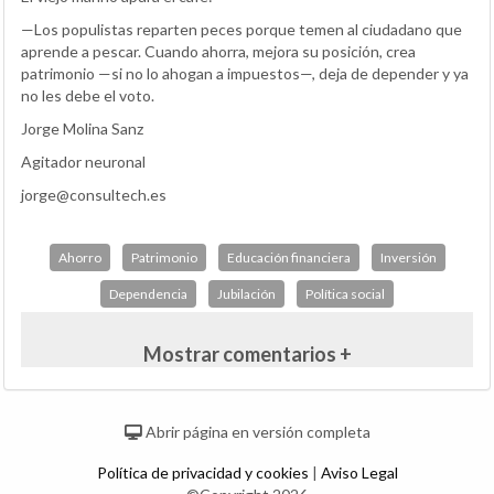
—Los populistas reparten peces porque temen al ciudadano que
aprende a pescar. Cuando ahorra, mejora su posición, crea
patrimonio —si no lo ahogan a impuestos—, deja de depender y ya
no les debe el voto.
Jorge Molina Sanz
Agitador neuronal
jorge@consultech.es
Ahorro
Patrimonio
Educación financiera
Inversión
Dependencia
Jubilación
Política social
Mostrar comentarios +
Abrir página en versión completa
Política de privacidad y cookies
|
Aviso Legal