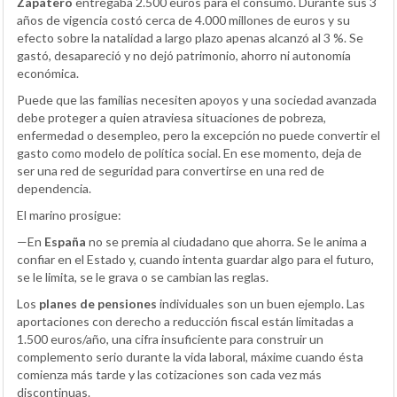
Zapatero
entregaba 2.500 euros para el consumo. Durante sus 3
años de vigencia costó cerca de 4.000 millones de euros y su
efecto sobre la natalidad a largo plazo apenas alcanzó al 3 %. Se
gastó, desapareció y no dejó patrimonio, ahorro ni autonomía
económica.
Puede que las familias necesiten apoyos y una sociedad avanzada
debe proteger a quien atraviesa situaciones de pobreza,
enfermedad o desempleo, pero la excepción no puede convertir el
gasto como modelo de política social. En ese momento, deja de
ser una red de seguridad para convertirse en una red de
dependencia.
El marino prosigue:
—En
España
no se premia al ciudadano que ahorra. Se le anima a
confiar en el Estado y, cuando intenta guardar algo para el futuro,
se le limita, se le grava o se cambian las reglas.
Los
planes de pensiones
individuales son un buen ejemplo. Las
aportaciones con derecho a reducción fiscal están limitadas a
1.500 euros/año, una cifra insuficiente para construir un
complemento serio durante la vida laboral, máxime cuando ésta
comienza más tarde y las cotizaciones son cada vez más
discontinuas.