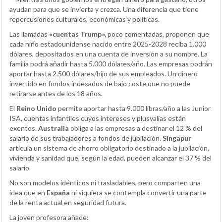
ayudan para que se invierta y crezca. Una diferencia que tiene
repercusiones culturales, económicas y políticas.
Las llamadas
«cuentas Trump»,
poco comentadas, proponen que
cada niño estadounidense nacido entre 2025-2028 reciba 1.000
dólares, depositados en una cuenta de inversión a su nombre. La
familia podrá añadir hasta 5.000 dólares/año. Las empresas podrán
aportar hasta 2.500 dólares/hijo de sus empleados. Un dinero
invertido en fondos indexados de bajo coste que no puede
retirarse antes de los 18 años.
El
Reino Unido
permite aportar hasta 9.000 libras/año a las Junior
ISA, cuentas infantiles cuyos intereses y plusvalías están
exentos.
Australia
obliga a las empresas a destinar el 12 % del
salario de sus trabajadores a fondos de jubilación.
Singapur
articula un sistema de ahorro obligatorio destinado a la jubilación,
vivienda y sanidad que, según la edad, pueden alcanzar el 37 % del
salario.
No son modelos idénticos ni trasladables, pero comparten una
idea que en
España
ni siquiera se contempla convertir una parte
de la renta actual en seguridad futura.
La joven profesora añade: