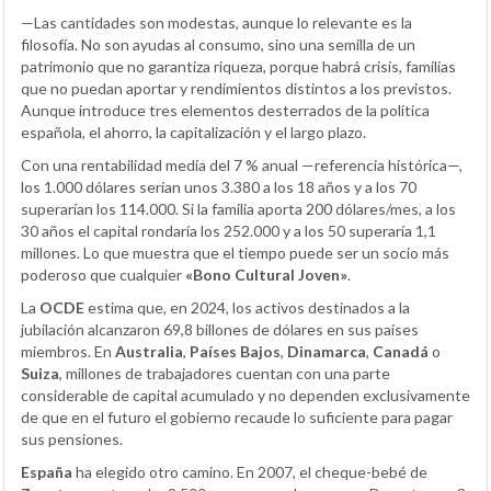
—Las cantidades son modestas, aunque lo relevante es la
filosofía. No son ayudas al consumo, sino una semilla de un
patrimonio que no garantiza riqueza, porque habrá crisis, familias
que no puedan aportar y rendimientos distintos a los previstos.
Aunque introduce tres elementos desterrados de la política
española, el ahorro, la capitalización y el largo plazo.
Con una rentabilidad media del 7 % anual —referencia histórica—,
los 1.000 dólares serían unos 3.380 a los 18 años y a los 70
superarían los 114.000. Si la familia aporta 200 dólares/mes, a los
30 años el capital rondaría los 252.000 y a los 50 superaría 1,1
millones. Lo que muestra que el tiempo puede ser un socio más
poderoso que cualquier
«Bono Cultural Joven»
.
La
OCDE
estima que, en 2024, los activos destinados a la
jubilación alcanzaron 69,8 billones de dólares en sus países
miembros. En
Australia
,
Países Bajos
,
Dinamarca
,
Canadá
o
Suiza
, millones de trabajadores cuentan con una parte
considerable de capital acumulado y no dependen exclusivamente
de que en el futuro el gobierno recaude lo suficiente para pagar
sus pensiones.
España
ha elegido otro camino. En 2007, el cheque-bebé de