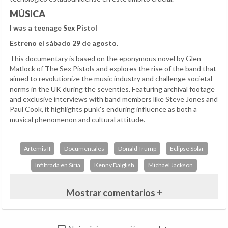
MÚSICA
I was a teenage Sex Pistol
Estreno el sábado 29 de agosto.
This documentary is based on the eponymous novel by Glen
Matlock of The Sex Pistols and explores the rise of the band that
aimed to revolutionize the music industry and challenge societal
norms in the UK during the seventies. Featuring archival footage
and exclusive interviews with band members like Steve Jones and
Paul Cook, it highlights punk's enduring influence as both a
musical phenomenon and cultural attitude.
Artemis II
Documentales
Donald Trump
Eclipse Solar
Infiltrada en Siria
Kenny Dalglish
Michael Jackson
Mostrar comentarios +