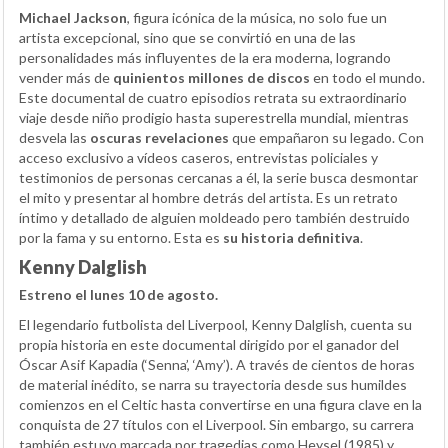
Michael Jackson
, figura icónica de la música, no solo fue un
artista excepcional, sino que se convirtió en una de las
personalidades más influyentes de la era moderna, logrando
vender más de
quinientos millones de discos
en todo el mundo.
Este documental de cuatro episodios retrata su extraordinario
viaje desde niño prodigio hasta superestrella mundial, mientras
desvela las
oscuras revelaciones
que empañaron su legado. Con
acceso exclusivo a vídeos caseros, entrevistas policiales y
testimonios de personas cercanas a él, la serie busca desmontar
el mito y presentar al hombre detrás del artista. Es un retrato
íntimo y detallado de alguien moldeado pero también destruido
por la fama y su entorno. Esta es
su historia definitiva
.
Kenny Dalglish
Estreno el lunes 10 de agosto.
El legendario futbolista del Liverpool, Kenny Dalglish, cuenta su
propia historia en este documental dirigido por el ganador del
Óscar Asif Kapadia (‘Senna’, ‘Amy’). A través de cientos de horas
de material inédito, se narra su trayectoria desde sus humildes
comienzos en el Celtic hasta convertirse en una figura clave en la
conquista de 27 títulos con el Liverpool. Sin embargo, su carrera
también estuvo marcada por tragedias como Heysel (1985) y