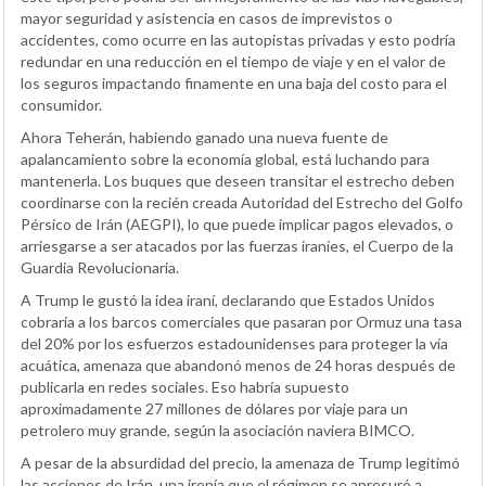
mayor seguridad y asistencia en casos de imprevistos o
accidentes, como ocurre en las autopistas privadas y esto podría
redundar en una reducción en el tiempo de viaje y en el valor de
los seguros impactando finamente en una baja del costo para el
consumidor.
Ahora Teherán, habiendo ganado una nueva fuente de
apalancamiento sobre la economía global, está luchando para
mantenerla. Los buques que deseen transitar el estrecho deben
coordinarse con la recién creada Autoridad del Estrecho del Golfo
Pérsico de Irán (AEGPI), lo que puede implicar pagos elevados, o
arriesgarse a ser atacados por las fuerzas iraníes, el Cuerpo de la
Guardia Revolucionaria.
A Trump le gustó la idea iraní, declarando que Estados Unidos
cobraría a los barcos comerciales que pasaran por Ormuz una tasa
del 20% por los esfuerzos estadounidenses para proteger la vía
acuática, amenaza que abandonó menos de 24 horas después de
publicarla en redes sociales. Eso habría supuesto
aproximadamente 27 millones de dólares por viaje para un
petrolero muy grande, según la asociación naviera BIMCO.
A pesar de la absurdidad del precio, la amenaza de Trump legitimó
las acciones de Irán, una ironía que el régimen se apresuró a