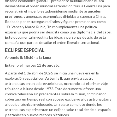
historia económica global. El presidente multimillonario busca
desmantelar el orden mundial establecido tras la Guerra Fría para
reconstruir el imperio estadounidense mediante
aranceles
,
presiones
, y amenazas económicas dirigidas a superar a China.
Rodeado por estrategas radicales y figuras prominentes como
J.D. Vance y Marco Rubio, Trump implementa una política
expansiva que podría ser descrita como una
diplomacia del caos
.
Este documental investiga las ideas y personas detrás de esta
campaña que parece desafiar el orden liberal internacional.
ECLIPSE ESPECIAL
Artemis II: Misión a la Luna
Estreno el martes 11 de agosto.
A partir del 1 de abril de 2026, se inicia una nueva era en la
exploración espacial con
Artemis II
, que envía a cuatro
astronautas en un sobrevuelo lunar, marcando así el primer viaje
tripulado a la luna desde 1972. Este documental ofrece una
crónica televisiva sin precedentes sobre la misión, combinando
cobertura en tiempo real con acceso exclusivo a los astronautas y
al equipo técnico involucrado. Un relato completo donde los
astronautas experimentan un eclipse solar total desde el espacio
y establecen nuevos récords históricos.