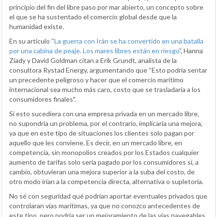
principio del fin del libre paso por mar abierto, un concepto sobre
el que se ha sustentado el comercio global desde que la
humanidad existe.
En su artículo “
La guerra con Irán se ha convertido en una batalla
por una cabina de peaje. Los mares libres están en riesgo
”, Hanna
Ziady y David Goldman citan a Erik Grundt, analista de la
consultora Rystad Energy, argumentando que “Esto podría sentar
un precedente peligroso y hacer que el comercio marítimo
internacional sea mucho más caro, costo que se trasladaría a los
consumidores finales".
Si esto sucediera con una empresa privada en un mercado libre,
no supondría un problema, por el contrario, implicaría una mejora,
ya que en este tipo de situaciones los clientes solo pagan por
aquello que les conviene. Es decir, en un mercado libre, en
competencia, sin monopolios creados por los Estados cualquier
aumento de tarifas solo sería pagado por los consumidores si, a
cambio, obtuvieran una mejora superior a la suba del costo, de
otro modo irían a la competencia directa, alternativa o supletoria.
No sé con seguridad qué podrían aportar eventuales privados que
controlaran vías marítimas, ya que no conozco antecedentes de
este tipo, pero podría ser un mejoramiento de las vías navegables,