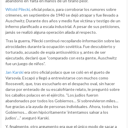
abandonó en Yalta en manos de un tirano peor.
Witold Pilecki
, oficial polaco, para corroborar los rumores sobre
crímenes, en septiembre de 1940 se dejó atrapar y fue llevado a
Auschwitz. Durante dos años y medio fue víctima y testigo de un
infierno planificado a escala industrial. A pesar de sus peticiones,
jamás se realizó alguna operación aliada al respecto.
Tras la guerra, Pilecki continuó recopilando información sobre las
atrocidades durante la ocupación soviética. Fue descubierto y
torturado, acusado de espía antisoviético y, antes de ser
ejecutado, declaró que “comparado con esta gente, Auschwitz
fue un juego de niños”.
Jan Karski
era otro oficial polaco que se coló en el gueto de
Varsovia. Escapó y llegó a entrevistarse con muchos como
Roosevelt, que, tras escucharlo en el despacho oval, sin hacer
darse por enterado de su escalofriante relato, le preguntó sobre
los caballos polacos en el ejército. “Los judíos fueron
abandonados por todos los Gobiernos… Si sobrevivieron miles…
fue gracias a la ayuda de personas individuales. Ahora, todos los
Gobiernos… dicen hipócritamente ‘intentamos salvar a los
judíos’…” aseguró Karski.
Y, finalmente, otro argumento era que el único modo de sacar a