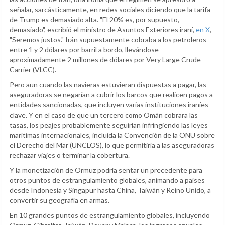
señalar, sarcásticamente, en redes sociales diciendo que la tarifa
de Trump es demasiado alta. "El 20% es, por supuesto,
demasiado", escribió el ministro de Asuntos Exteriores iraní,
en X
,
"Seremos justos." Irán supuestamente cobraba a los petroleros
entre 1 y 2 dólares por barril a bordo, llevándose
aproximadamente 2 millones de dólares por Very Large Crude
Carrier (VLCC).
Pero aun cuando las navieras estuvieran dispuestas a pagar, las
aseguradoras se negarían a cubrir los barcos que realicen pagos a
entidades sancionadas, que incluyen varias instituciones iraníes
clave. Y en el caso de que un tercero como Omán cobrara las
tasas, los peajes probablemente seguirían infringiendo las leyes
marítimas internacionales, incluida la Convención de la ONU sobre
el Derecho del Mar (UNCLOS), lo que permitiría a las aseguradoras
rechazar viajes o terminar la cobertura.
Y la monetización de Ormuz podría sentar un precedente para
otros puntos de estrangulamiento globales, animando a países
desde Indonesia y Singapur hasta China, Taiwán y Reino Unido, a
convertir su geografía en armas.
En 10 grandes puntos de estrangulamiento globales, incluyendo