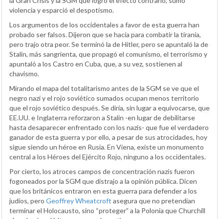
la Gran Crisis y la SGM que logró el efecto contrario, sumó
violencia y esparció el despotismo.
Los argumentos de los occidentales a favor de esta guerra han
probado ser falsos. Dijeron que se hacía para combatir la tiranía,
pero trajo otra peor. Se terminó la de Hitler, pero se apuntaló la de
Stalin, más sangrienta, que propagó el comunismo, el terrorismo y
apuntaló a los Castro en Cuba, que, a su vez, sostienen al
chavismo.
Mirando el mapa del totalitarismo antes de la SGM se ve que el
negro nazi y el rojo soviético sumados ocupan menos territorio
que el rojo soviético después. Se diría, sin lugar a equivocarse, que
EE.UU. e Inglaterra reforzaron a Stalin -en lugar de debilitarse
hasta desaparecer enfrentado con los nazis- que fue el verdadero
ganador de esta guerra y por ello, a pesar de sus atrocidades, hoy
sigue siendo un héroe en Rusia. En Viena, existe un monumento
central a los Héroes del Ejército Rojo, ninguno a los occidentales.
Por cierto, los atroces campos de concentración nazis fueron
fogoneados por la SGM que distrajo a la opinión pública. Dicen
que los británicos entraron en esta guerra para defender a los
judíos, pero
Geoffrey Wheatcroft
asegura que no pretendían
terminar el Holocausto, sino “proteger” a la Polonia que Churchill