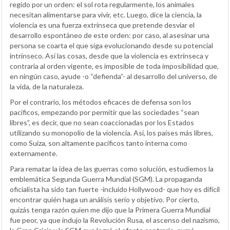
regido por un orden: el sol rota regularmente, los animales
necesitan alimentarse para vivir, etc. Luego, dice la ciencia, la
violencia es una fuerza extrínseca que pretende desviar el
desarrollo espontáneo de este orden: por caso, al asesinar una
persona se coarta el que siga evolucionando desde su potencial
intrínseco. Así las cosas, desde que la violencia es extrínseca y
contraria al orden vigente, es imposible de toda imposibilidad que,
en ningún caso, ayude -o “defienda”- al desarrollo del universo, de
la vida, de la naturaleza.
Por el contrario, los métodos eficaces de defensa son los
pacíficos, empezando por permitir que las sociedades “sean
libres”, es decir, que no sean coaccionadas por los Estados
utilizando su monopolio de la violencia. Así, los países más libres,
como Suiza, son altamente pacíficos tanto interna como
externamente.
Para rematar la idea de las guerras como solución, estudiemos la
emblemática Segunda Guerra Mundial (SGM). La propaganda
oficialista ha sido tan fuerte -incluido Hollywood- que hoy es difícil
encontrar quién haga un análisis serio y objetivo. Por cierto,
quizás tenga razón quien me dijo que la Primera Guerra Mundial
fue peor, ya que indujo la Revolución Rusa, el ascenso del nazismo,