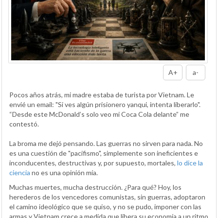
A+
a-
Pocos años atrás, mi madre estaba de turista por Vietnam. Le
envié un email: "Si ves algún prisionero yanqui, intenta liberarlo".
“Desde este McDonald’s solo veo mi Coca Cola delante” me
contestó.
La broma me dejó pensando. Las guerras no sirven para nada. No
es una cuestión de "pacifismo", simplemente son ineficientes e
inconducentes, destructivas y, por supuesto, mortales,
lo dice la
ciencia
no es una opinión mía.
Muchas muertes, mucha destrucción. ¿Para qué? Hoy, los
herederos de los vencedores comunistas, sin guerras, adoptaron
el camino ideológico que se quiso, y no se pudo, imponer con las
armas y Vietnam crece a medida que libera su economía a un ritmo