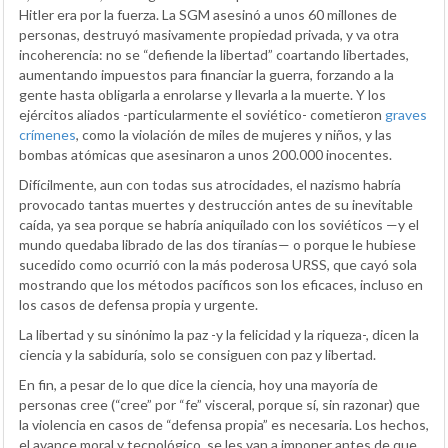
Hitler era por la fuerza. La SGM asesinó a unos 60 millones de
personas, destruyó masivamente propiedad privada, y va otra
incoherencia: no se “defiende la libertad” coartando libertades,
aumentando impuestos para financiar la guerra, forzando a la
gente hasta obligarla a enrolarse y llevarla a la muerte. Y los
ejércitos aliados -particularmente el soviético- cometieron
graves
crímenes
, como la violación de miles de mujeres y niños, y las
bombas atómicas que asesinaron a unos 200.000 inocentes.
Difícilmente, aun con todas sus atrocidades, el nazismo habría
provocado tantas muertes y destrucción antes de su inevitable
caída, ya sea porque se habría aniquilado con los soviéticos —y el
mundo quedaba librado de las dos tiranías— o porque le hubiese
sucedido como ocurrió con la más poderosa URSS, que cayó sola
mostrando que los métodos pacíficos son los eficaces, incluso en
los casos de defensa propia y urgente.
La libertad y su sinónimo la paz -y la felicidad y la riqueza-, dicen la
ciencia y la sabiduría, solo se consiguen con paz y libertad.
En fin, a pesar de lo que dice la ciencia, hoy una mayoría de
personas cree (“cree” por “fe” visceral, porque sí, sin razonar) que
la violencia en casos de “defensa propia” es necesaria. Los hechos,
el avance moral y tecnológico, se les van a imponer antes de que