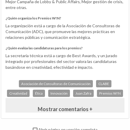
Mejor Campaña de Lobby & Public Affairs, Mejor gestión de crisis,
entre otras.
¿Quién organiza los Premios W!N?
La organización está a cargo de la Asociación de Consultoras de
Comunicación (ADC), que promueve las mejores prácticas en
relaciones públicas y comunicación estratégica.
¿Quién evalúa las candidaturas para los premios?
La secretaría técnica está a cargo de Best Awards, y un jurado
integrado por profesionales del sector valora las candidaturas
basándose en creatividad, efectividad e impacto.
Asociación de Consultoras de Comunicación
CLABE
Creatividad
Ética
Innovación
Juan Zafra
Premios W!N
Mostrar comentarios +
Abrir página en versión completa