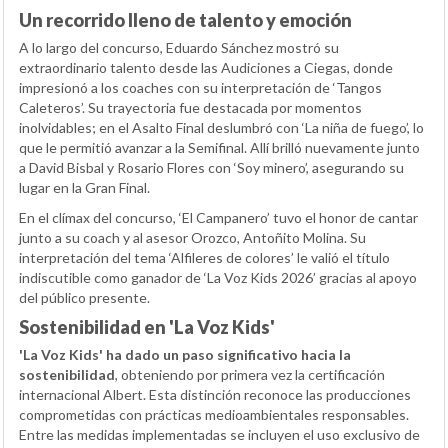
Un recorrido lleno de talento y emoción
A lo largo del concurso, Eduardo Sánchez mostró su
extraordinario talento desde las Audiciones a Ciegas, donde
impresionó a los coaches con su interpretación de ‘Tangos
Caleteros’. Su trayectoria fue destacada por momentos
inolvidables; en el Asalto Final deslumbró con ‘La niña de fuego’, lo
que le permitió avanzar a la Semifinal. Allí brilló nuevamente junto
a David Bisbal y Rosario Flores con ‘Soy minero’, asegurando su
lugar en la Gran Final.
En el clímax del concurso, ‘El Campanero’ tuvo el honor de cantar
junto a su coach y al asesor Orozco, Antoñito Molina. Su
interpretación del tema ‘Alfileres de colores’ le valió el título
indiscutible como ganador de ‘La Voz Kids 2026’ gracias al apoyo
del público presente.
Sostenibilidad en 'La Voz Kids'
'La Voz Kids' ha dado un paso significativo hacia la
sostenibilidad
, obteniendo por primera vez la certificación
internacional Albert. Esta distinción reconoce las producciones
comprometidas con prácticas medioambientales responsables.
Entre las medidas implementadas se incluyen el uso exclusivo de