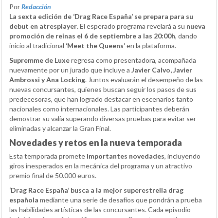
Por
Redacción
La sexta edición de ‘Drag Race España’ se prepara para su
debut en atresplayer
. El esperado programa revelará a su
nueva
promoción de reinas el 6 de septiembre a las 20:00h
, dando
inicio al tradicional
‘Meet the Queens’
en la plataforma.
Supremme de Luxe
regresa como presentadora, acompañada
nuevamente por un jurado que incluye a
Javier Calvo, Javier
Ambrossi y Ana Locking
. Juntos evaluarán el desempeño de las
nuevas concursantes, quienes buscan seguir los pasos de sus
predecesoras, que han logrado destacar en escenarios tanto
nacionales como internacionales. Las participantes deberán
demostrar su valía superando diversas pruebas para evitar ser
eliminadas y alcanzar la Gran Final.
Novedades y retos en la nueva temporada
Esta temporada promete
importantes novedades
, incluyendo
giros inesperados en la mecánica del programa y un atractivo
premio final de 50.000 euros.
‘Drag Race España’ busca a la mejor superestrella drag
española
mediante una serie de desafíos que pondrán a prueba
las habilidades artísticas de las concursantes. Cada episodio