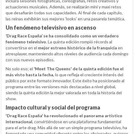
incluirá sesiones fotográficas, coreografías, retos creativos y
actuaciones musicales. Además, se realizarán mini y maxi retos
que desafiarán todas sus capacidades. Al final de cada capítulo,
las reinas exhibirán sus mejores 'looks' en una pasarela temática.
Un fenómeno televisivo en ascenso
‘Drag Race España’ se ha consolidado como un verdadero
fenómeno televisivo
. La quinta edición rompió récords al
convertirse en el
mejor estreno histórico de la franquicia
en
atresplayer, manteniendo altos niveles de audiencia cada domingo
con sus nuevos episodios.
No solo eso; el
'Meet The Queens' de la quinta edición fue el
más visto hasta la fecha
, lo que refleja el creciente interés del
público por este formato innovador. Este éxito ha posicionado al
programa entre las versiones más destacadas a nivel global,
siendo la quinta edición la mejor valorada en toda la historia del
show.
Impacto cultural y social del programa
'Drag Race España' ha revolucionado el panorama artístico
internacional
, convirtiéndose en una plataforma fundamental
para el arte drag. Más allá de ser un simple programa televisivo, ha
fomentado una comunidad vibrante entre los aficionados, quienes