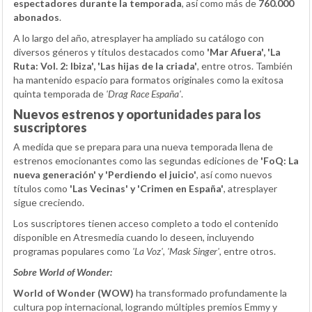
espectadores durante la temporada
, así como más de
760.000
abonados
.
A lo largo del año, atresplayer ha ampliado su catálogo con
diversos géneros y títulos destacados como
'Mar Afuera', 'La
Ruta: Vol. 2: Ibiza', 'Las hijas de la criada'
, entre otros. También
ha mantenido espacio para formatos originales como la exitosa
quinta temporada de
'Drag Race España'
.
Nuevos estrenos y oportunidades para los
suscriptores
A medida que se prepara para una nueva temporada llena de
estrenos emocionantes como las segundas ediciones de
'FoQ: La
nueva generación' y 'Perdiendo el juicio'
, así como nuevos
títulos como
'Las Vecinas' y 'Crimen en España'
, atresplayer
sigue creciendo.
Los suscriptores tienen acceso completo a todo el contenido
disponible en Atresmedia cuando lo deseen, incluyendo
programas populares como
'La Voz'
,
'Mask Singer'
, entre otros.
Sobre World of Wonder:
World of Wonder (WOW)
ha transformado profundamente la
cultura pop internacional, logrando múltiples premios Emmy y