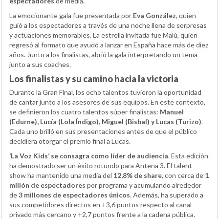
espectadores
de media.
La emocionante gala fue presentada por
Eva González
, quien
guió a los espectadores a través de una noche llena de sorpresas
y actuaciones memorables. La estrella invitada fue Malú, quien
regresó al formato que ayudó a lanzar en España hace más de diez
años. Junto a los finalistas, abrió la gala interpretando un tema
junto a sus coaches.
Los finalistas y su camino hacia la victoria
Durante la Gran Final, los ocho talentos tuvieron la oportunidad
de cantar junto a los asesores de sus equipos. En este contexto,
se definieron los cuatro talentos súper finalistas:
Manuel
(Edurne), Lucía (Lola Índigo), Miguel (Bisbal) y Lucas (Turizo)
.
Cada uno brilló en sus presentaciones antes de que el público
decidiera otorgar el premio final a Lucas.
‘La Voz Kids’ se consagra como líder de audiencia
. Esta edición
ha demostrado ser un éxito rotundo para Antena 3. El talent
show ha mantenido una media del
12,8% de share
, con cerca de
1
millón de espectadores
por programa y acumulando alrededor
de
3 millones de espectadores únicos
. Además, ha superado a
sus competidores directos en +3,6 puntos respecto al canal
privado más cercano y +2,7 puntos frente a la cadena pública.