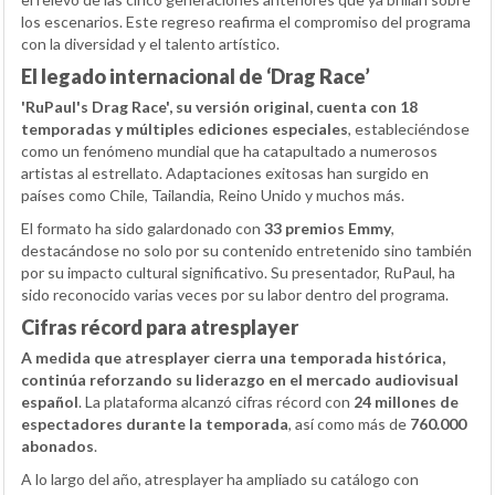
los escenarios. Este regreso reafirma el compromiso del programa
con la diversidad y el talento artístico.
El legado internacional de ‘Drag Race’
'RuPaul's Drag Race', su versión original, cuenta con 18
temporadas y múltiples ediciones especiales
, estableciéndose
como un fenómeno mundial que ha catapultado a numerosos
artistas al estrellato. Adaptaciones exitosas han surgido en
países como Chile, Tailandia, Reino Unido y muchos más.
El formato ha sido galardonado con
33 premios Emmy
,
destacándose no solo por su contenido entretenido sino también
por su impacto cultural significativo. Su presentador, RuPaul, ha
sido reconocido varias veces por su labor dentro del programa.
Cifras récord para atresplayer
A medida que atresplayer cierra una temporada histórica,
continúa reforzando su liderazgo en el mercado audiovisual
español
. La plataforma alcanzó cifras récord con
24 millones de
espectadores durante la temporada
, así como más de
760.000
abonados
.
A lo largo del año, atresplayer ha ampliado su catálogo con