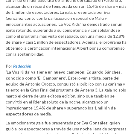
convirtió en líder absoluto de la noche del sábado en Antena 3,
alcanzando un récord de temporada con un 15,4% de share y más
de 1 millón de espectadores. La gala, presentada por Eva
González, contó con la participación especial de Malú y
emocionantes actuaciones. 'La Voz Kids' ha demostrado ser un
éxito rotundo, superando a su competencia y consolidándose
como el programa más visto del sábado, con una media de 12,8%
de share y casi 1 millón de espectadores. Además, el programa ha
obtenido la certificación internacional Albert por su compromiso
con la sostenibilidad.
Por
Redacción
‘La Voz Kids’ ya tiene un nuevo campeón: Eduardo Sánchez,
conocido como ‘El Campanero’
. Este joven artista, parte del
equipo de Antonio Orozco, conquistó al público con su carisma y
talento en la Gran Final del programa de Antena 3. La gala no solo
marcó el cierre de una exitosa edición, sino que también se
convirtió en el líder absoluto de la noche, alcanzando un
impresionante
15,4% de share
y superando los
1 millón de
espectadores
de media.
La emocionante gala fue presentada por
Eva González
, quien
guió a los espectadores a través de una noche llena de sorpresas