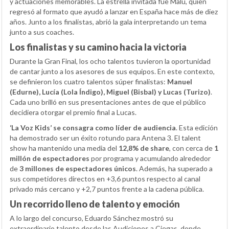
y actuaciones memorables. La estrella invitada fue Malú, quien
regresó al formato que ayudó a lanzar en España hace más de diez
años. Junto a los finalistas, abrió la gala interpretando un tema
junto a sus coaches.
Los finalistas y su camino hacia la victoria
Durante la Gran Final, los ocho talentos tuvieron la oportunidad
de cantar junto a los asesores de sus equipos. En este contexto,
se definieron los cuatro talentos súper finalistas:
Manuel
(Edurne), Lucía (Lola Índigo), Miguel (Bisbal) y Lucas (Turizo)
.
Cada uno brilló en sus presentaciones antes de que el público
decidiera otorgar el premio final a Lucas.
‘La Voz Kids’ se consagra como líder de audiencia
. Esta edición
ha demostrado ser un éxito rotundo para Antena 3. El talent
show ha mantenido una media del
12,8% de share
, con cerca de
1
millón de espectadores
por programa y acumulando alrededor
de
3 millones de espectadores únicos
. Además, ha superado a
sus competidores directos en +3,6 puntos respecto al canal
privado más cercano y +2,7 puntos frente a la cadena pública.
Un recorrido lleno de talento y emoción
A lo largo del concurso, Eduardo Sánchez mostró su
extraordinario talento desde las Audiciones a Ciegas, donde