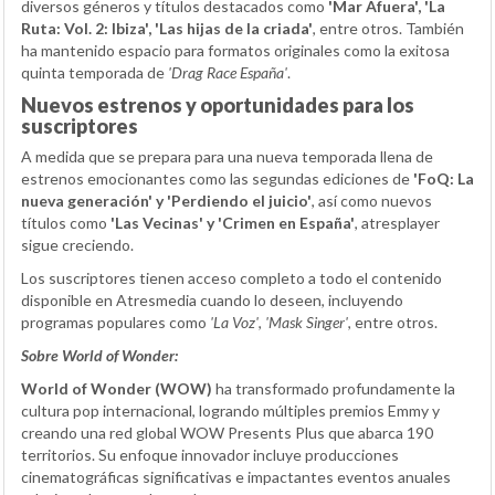
diversos géneros y títulos destacados como
'Mar Afuera', 'La
Ruta: Vol. 2: Ibiza', 'Las hijas de la criada'
, entre otros. También
ha mantenido espacio para formatos originales como la exitosa
quinta temporada de
'Drag Race España'
.
Nuevos estrenos y oportunidades para los
suscriptores
A medida que se prepara para una nueva temporada llena de
estrenos emocionantes como las segundas ediciones de
'FoQ: La
nueva generación' y 'Perdiendo el juicio'
, así como nuevos
títulos como
'Las Vecinas' y 'Crimen en España'
, atresplayer
sigue creciendo.
Los suscriptores tienen acceso completo a todo el contenido
disponible en Atresmedia cuando lo deseen, incluyendo
programas populares como
'La Voz'
,
'Mask Singer'
, entre otros.
Sobre World of Wonder:
World of Wonder (WOW)
ha transformado profundamente la
cultura pop internacional, logrando múltiples premios Emmy y
creando una red global WOW Presents Plus que abarca 190
territorios. Su enfoque innovador incluye producciones
cinematográficas significativas e impactantes eventos anuales