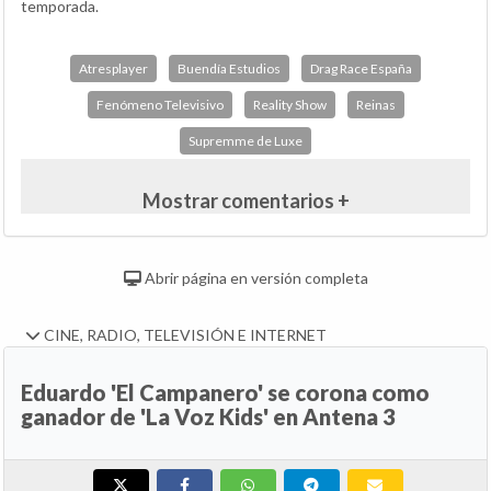
temporada.
Atresplayer
Buendía Estudios
Drag Race España
Fenómeno Televisivo
Reality Show
Reinas
Supremme de Luxe
Mostrar comentarios +
Abrir página en versión completa
CINE, RADIO, TELEVISIÓN E INTERNET
Eduardo 'El Campanero' se corona como
ganador de 'La Voz Kids' en Antena 3