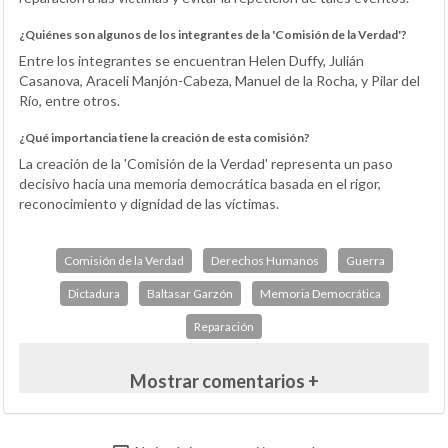
¿Quiénes son algunos de los integrantes de la 'Comisión de la Verdad'?
Entre los integrantes se encuentran Helen Duffy, Julián
Casanova, Araceli Manjón-Cabeza, Manuel de la Rocha, y Pilar del
Río, entre otros.
¿Qué importancia tiene la creación de esta comisión?
La creación de la 'Comisión de la Verdad' representa un paso
decisivo hacia una memoria democrática basada en el rigor,
reconocimiento y dignidad de las víctimas.
Comisión de la Verdad
Derechos Humanos
Guerra
Dictadura
Baltasar Garzón
Memoria Democrática
Reparación
Mostrar comentarios +