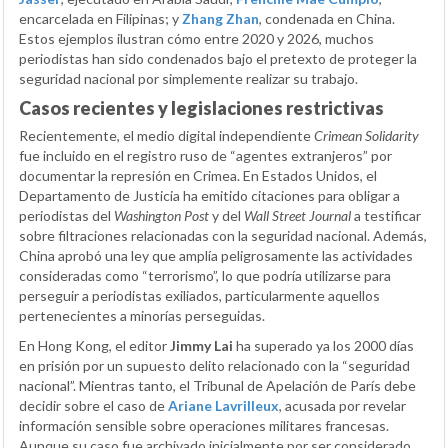
encarcelada en Filipinas; y
Zhang Zhan
, condenada en China.
Estos ejemplos ilustran cómo entre 2020 y 2026, muchos
periodistas han sido condenados bajo el pretexto de proteger la
seguridad nacional por simplemente realizar su trabajo.
Casos recientes y legislaciones restrictivas
Recientemente, el medio digital independiente
Crimean Solidarity
fue incluido en el registro ruso de “agentes extranjeros” por
documentar la represión en Crimea. En Estados Unidos, el
Departamento de Justicia ha emitido citaciones para obligar a
periodistas del
Washington Post
y del
Wall Street Journal
a testificar
sobre filtraciones relacionadas con la seguridad nacional. Además,
China aprobó una ley que amplía peligrosamente las actividades
consideradas como “terrorismo”, lo que podría utilizarse para
perseguir a periodistas exiliados, particularmente aquellos
pertenecientes a minorías perseguidas.
En Hong Kong, el editor
Jimmy Lai
ha superado ya los 2000 días
en prisión por un supuesto delito relacionado con la “seguridad
nacional”. Mientras tanto, el Tribunal de Apelación de París debe
decidir sobre el caso de
Ariane Lavrilleux
, acusada por revelar
información sensible sobre operaciones militares francesas.
Aunque su caso fue archivado inicialmente por ser considerado