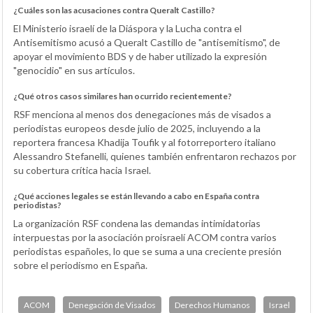
¿Cuáles son las acusaciones contra Queralt Castillo?
El Ministerio israelí de la Diáspora y la Lucha contra el
Antisemitismo acusó a Queralt Castillo de "antisemitismo", de
apoyar el movimiento BDS y de haber utilizado la expresión
"genocidio" en sus artículos.
¿Qué otros casos similares han ocurrido recientemente?
RSF menciona al menos dos denegaciones más de visados a
periodistas europeos desde julio de 2025, incluyendo a la
reportera francesa Khadija Toufik y al fotorreportero italiano
Alessandro Stefanelli, quienes también enfrentaron rechazos por
su cobertura crítica hacia Israel.
¿Qué acciones legales se están llevando a cabo en España contra
periodistas?
La organización RSF condena las demandas intimidatorias
interpuestas por la asociación proisraelí ACOM contra varios
periodistas españoles, lo que se suma a una creciente presión
sobre el periodismo en España.
ACOM
Denegación de Visados
Derechos Humanos
Israel