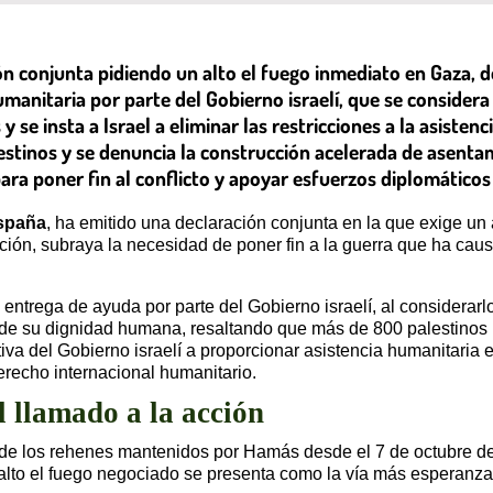
 conjunta pidiendo un alto el fuego inmediato en Gaza, de
manitaria por parte del Gobierno israelí, que se considera
 se insta a Israel a eliminar las restricciones a la asiste
tinos y se denuncia la construcción acelerada de asentami
ra poner fin al conflicto y apoyar esfuerzos diplomáticos 
spaña
, ha emitido una declaración conjunta en la que exige un 
ón, subraya la necesidad de poner fin a la guerra que ha caus
entrega de ayuda por parte del Gobierno israelí, al considerarl
 de su dignidad humana, resaltando que más de 800 palestinos 
va del Gobierno israelí a proporcionar asistencia humanitaria e
erecho internacional humanitario.
l llamado a la acción
a de los rehenes mantenidos por Hamás desde el 7 de octubre d
alto el fuego negociado se presenta como la vía más esperanzado