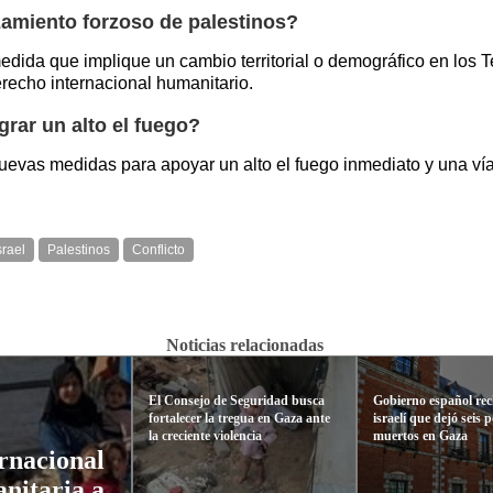
amiento forzoso de palestinos?
dida que implique un cambio territorial o demográfico en los T
recho internacional humanitario.
rar un alto el fuego?
evas medidas para apoyar un alto el fuego inmediato y una vía p
srael
Palestinos
Conflicto
Noticias relacionadas
El Consejo de Seguridad busca
Gobierno español re
fortalecer la tregua en Gaza ante
israelí que dejó seis 
la creciente violencia
muertos en Gaza
ernacional
anitaria a