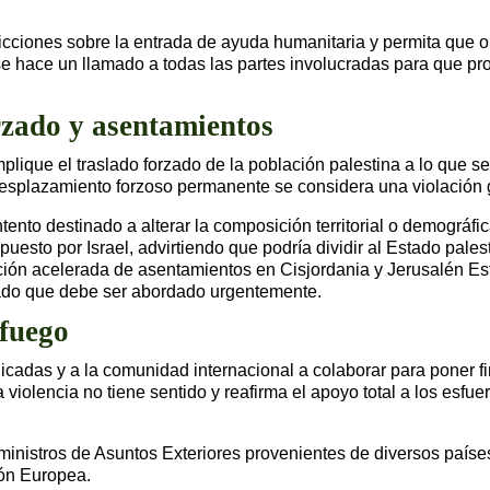
estricciones sobre la entrada de ayuda humanitaria y permita 
e hace un llamado a todas las partes involucradas para que prot
rzado y asentamientos
plique el traslado forzado de la población palestina a lo que s
esplazamiento forzoso permanente se considera una violación g
tento destinado a alterar la composición territorial o demográfi
opuesto por Israel, advirtiendo que podría dividir al Estado pal
ón acelerada de asentamientos en Cisjordania y Jerusalén Este
cado que debe ser abordado urgentemente.
 fuego
icadas y a la comunidad internacional a colaborar para poner fin
 violencia no tiene sentido y reafirma el apoyo total a los esfu
inistros de Asuntos Exteriores provenientes de diversos paíse
ión Europea.