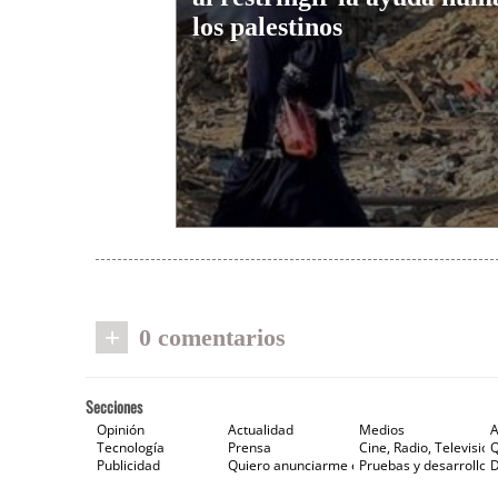
los palestinos
+
0 comentarios
Secciones
Opinión
Actualidad
Medios
A
Tecnología
Prensa
Cine, Radio, Televisión
Publicidad
Quiero anunciarme en Gaceta de Prensa
Pruebas y desarrollos
D