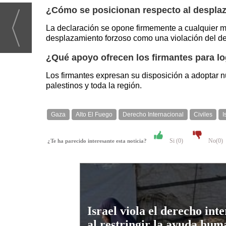
¿Cómo se posicionan respecto al desplaz
La declaración se opone firmemente a cualquier me
desplazamiento forzoso como una violación del de
¿Qué apoyo ofrecen los firmantes para log
Los firmantes expresan su disposición a adoptar nu
palestinos y toda la región.
Gaza
Alto El Fuego
Derecho Internacional
Civiles
I
Si (
0
)
No(
0
)
¿Te ha parecido interesante esta noticia?
Israel viola el derecho int
al restringir la ayuda hum