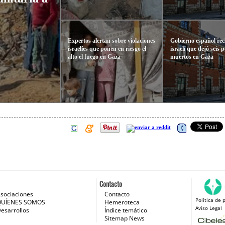
Expertos alertan sobre violaciones
Gobierno español re
israelíes que ponen en riesgo el
israelí que dejó seis 
alto el fuego en Gaza
muertos en Gaza
Contacto
sociaciones
Contacto
Política de 
 e Internet
QUÍENES SOMOS
Hemeroteca
Aviso Legal
esarrollos
Índice temático
Sitemap News