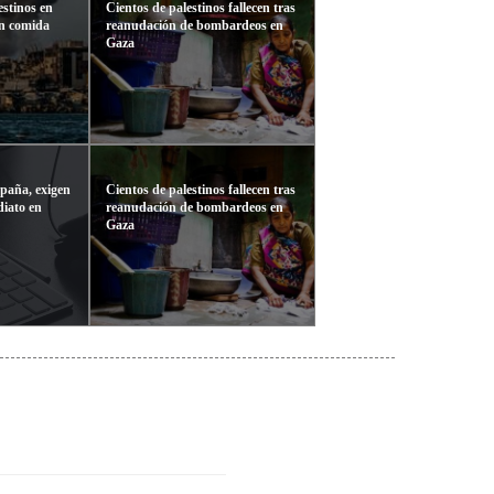
estinos en
Cientos de palestinos fallecen tras
n comida
reanudación de bombardeos en
Gaza
spaña, exigen
Cientos de palestinos fallecen tras
diato en
reanudación de bombardeos en
Gaza