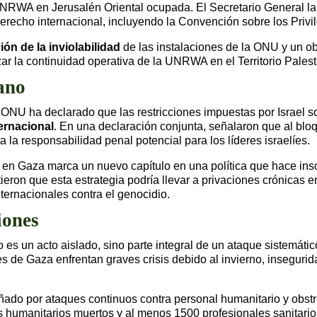
UNRWA en Jerusalén Oriental ocupada. El Secretario General la
derecho internacional, incluyendo la Convención sobre los Priv
ión de la inviolabilidad
de las instalaciones de la ONU y un ob
ar la continuidad operativa de la UNRWA en el Territorio Pales
ano
NU ha declarado que las restricciones impuestas por Israel s
ernacional
. En una declaración conjunta, señalaron que al bl
la responsabilidad penal potencial para los líderes israelíes.
 en Gaza marca un nuevo capítulo en una política que hace inso
ieron que esta estrategia podría llevar a privaciones crónicas e
ernacionales contra el genocidio.
iones
es un acto aislado, sino parte integral de un ataque sistemátic
es de Gaza enfrentan graves crisis debido al invierno, inseguri
do por ataques continuos contra personal humanitario y obst
 humanitarios muertos y al menos 1500 profesionales sanitarios