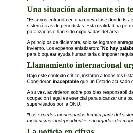
Una situación alarmante sin te
"Estamos entrando en una nueva fase donde Israel 
sistemáticas de periodistas. Esta realidad ha per
paralizadas o han sido expulsadas del área.
A principios de diciembre, solo se lograron entre
invierno. Los expertos enfatizaron: "
No hay palabr
para bloquear ayuda humanitaria o imponer requisi
Llamamiento internacional ur
Bajo este contexto crítico, instaron a todos los E
Consideran
inaceptable
que un Estado acusado de
A su vez, advirtieron sobre posibles responsabilida
ocupación ilegal es esencial para alcanzar una pa
supervisados por la ONU.
*
Los expertos mencionados forman parte del sist
mecanismos independientes encargados del monito
La noticia en cifras