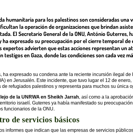
uda humanitaria para los palestinos son consideradas una v
ficultan la operación de organizaciones que brindan asiste
tada. El Secretario General de la ONU, António Guterres, 
U y ha expresado su preocupación por el cierre temporal de 
os expertos advierten que estas acciones representan un a
in testigos en Gaza, donde las condiciones son cada vez más
 ha expresado su condena ante la reciente incursión ilegal de 
 en Jerusalén. Este incidente, que tuvo lugar el 12 de enero, i
s de refugiados palestinos y representa para muchos su única o
mplejo de la UNRWA en Sheikh Jarrah
, así como a la aprobació
erritorio israelí. Guterres ya había manifestado su preocupación 
os funcionarios de la ONU.
ro de servicios básicos
los informes que indican que las empresas de servicios público