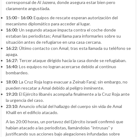
corresponsal de
Al Jazeera
, donde asegura estar bien pero
claramente angustiada.
15:00 - 16:00:
Equipos de rescate esperan autorización del
mecanismo diplomático para acceder al lugar.
16:00:
Un segundo ataque impacta contra el coche donde
estaban las periodistas; Amal llama para informarles sobre su
situación antes de refugiarse en una casa cercana.
16:22:
Último contacto con Amal; tras esta llamada su teléfono se
apaga.
16:27:
Tercer ataque dirigido hacia la casa donde se refugiaban.
16:40:
Los equipos no logran acercarse debido al continuo
bombardeo.
18:00:
La Cruz Roja logra evacuar a Zeinab Faraj; sin embargo, no
pueden rescatar a Amal debido al peligro inminente.
19:20:
El Ejército libanés acompaña finalmente a la Cruz Roja ante
la urgencia del caso.
23:10:
Anuncio oficial del hallazgo del cuerpo sin vida de Amal
Khalil en el edificio atacado.
A las 20:00 horas, un portavoz del Ejército israelí confirmó que
habían atacado a las periodistas, llamándolas “intrusas” y
justificando sus acciones bajo alegaciones infundadas sobre