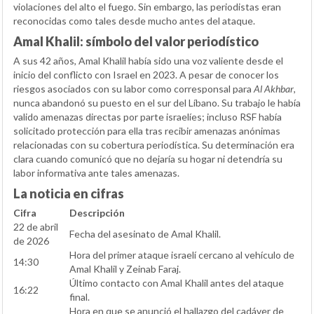
violaciones del alto el fuego. Sin embargo, las periodistas eran
reconocidas como tales desde mucho antes del ataque.
Amal Khalil: símbolo del valor periodístico
A sus 42 años, Amal Khalil había sido una voz valiente desde el
inicio del conflicto con Israel en 2023. A pesar de conocer los
riesgos asociados con su labor como corresponsal para
Al Akhbar
,
nunca abandonó su puesto en el sur del Líbano. Su trabajo le había
valido amenazas directas por parte israelíes; incluso RSF había
solicitado protección para ella tras recibir amenazas anónimas
relacionadas con su cobertura periodística. Su determinación era
clara cuando comunicó que no dejaría su hogar ni detendría su
labor informativa ante tales amenazas.
La noticia en cifras
Cifra
Descripción
22 de abril
Fecha del asesinato de Amal Khalil.
de 2026
Hora del primer ataque israelí cercano al vehículo de
14:30
Amal Khalil y Zeinab Faraj.
Último contacto con Amal Khalil antes del ataque
16:22
final.
Hora en que se anunció el hallazgo del cadáver de