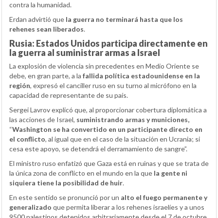
contra la humanidad.
Erdan advirtió que
la guerra no terminará hasta que los
rehenes sean liberados
.
Rusia: Estados Unidos participa directamente en
la guerra al suministrar armas a Israel
La explosión de violencia sin precedentes en Medio Oriente se
debe, en gran parte, a la
fallida política estadounidense en la
región
, expresó el canciller ruso en su turno al micrófono en la
capacidad de representante de su país.
Sergei Lavrov explicó que, al proporcionar cobertura diplomática a
las acciones de Israel,
suministrando armas y municiones,
“
Washington se ha convertido en un participante directo en
el conflicto
, al igual que en el caso de la situación en Ucrania; si
cesa este apoyo, se detendrá el derramamiento de sangre”.
El ministro ruso enfatizó que Gaza está en ruinas y que se trata de
la única zona de conflicto en el mundo en la que
la gente ni
siquiera tiene la posibilidad de huir
.
En este sentido se pronunció por un
alto el fuego permanente y
generalizado
que permita liberar a los rehenes israelíes y a unos
9500 palestinos detenidos arbitrariamente desde el 7 de octubre.