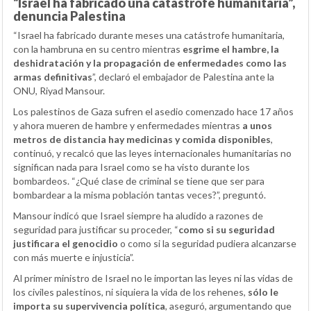
“Israel ha fabricado una catástrofe humanitaria”,
denuncia Palestina
“Israel ha fabricado durante meses una catástrofe humanitaria,
con la hambruna en su centro mientras
esgrime el hambre, la
deshidratación y la propagación de enfermedades como las
armas definitivas
”, declaró el embajador de Palestina ante la
ONU, Riyad Mansour.
Los palestinos de Gaza sufren el asedio comenzado hace 17 años
y ahora mueren de hambre y enfermedades mientras
a unos
metros de distancia hay medicinas y comida disponibles
,
continuó, y recalcó que las leyes internacionales humanitarias no
significan nada para Israel como se ha visto durante los
bombardeos. “¿Qué clase de criminal se tiene que ser para
bombardear a la misma población tantas veces?”, preguntó.
Mansour indicó que Israel siempre ha aludido a razones de
seguridad para justificar su proceder, “
como si su seguridad
justificara el genocidio
o como si la seguridad pudiera alcanzarse
con más muerte e injusticia”.
Al primer ministro de Israel no le importan las leyes ni las vidas de
los civiles palestinos, ni siquiera la vida de los rehenes,
sólo le
importa su supervivencia política
, aseguró, argumentando que