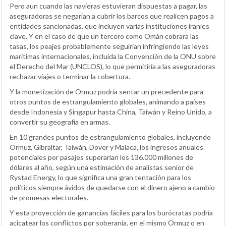
Pero aun cuando las navieras estuvieran dispuestas a pagar, las
aseguradoras se negarían a cubrir los barcos que realicen pagos a
entidades sancionadas, que incluyen varias instituciones iraníes
clave. Y en el caso de que un tercero como Omán cobrara las
tasas, los peajes probablemente seguirían infringiendo las leyes
marítimas internacionales, incluida la Convención de la ONU sobre
el Derecho del Mar (UNCLOS), lo que permitiría a las aseguradoras
rechazar viajes o terminar la cobertura.
Y la monetización de Ormuz podría sentar un precedente para
otros puntos de estrangulamiento globales, animando a países
desde Indonesia y Singapur hasta China, Taiwán y Reino Unido, a
convertir su geografía en armas.
En 10 grandes puntos de estrangulamiento globales, incluyendo
Ormuz, Gibraltar, Taiwán, Dover y Malaca, los ingresos anuales
potenciales por pasajes superarían los 136.000 millones de
dólares al año, según una estimación de analistas senior de
Rystad Energy, lo que significa una gran tentación para los
políticos siempre ávidos de quedarse con el dinero ajeno a cambio
de promesas electorales.
Y esta proyección de ganancias fáciles para los burócratas podría
acicatear los conflictos por soberanía, en el mismo Ormuz o en