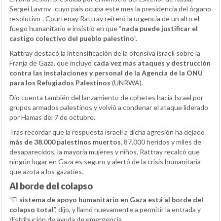
Sergei Lavrov -cuyo país ocupa este mes la presidencia del órgano
resolutivo-, Courtenay Rattray reiteró la urgencia de un alto el
fuego humanitario e insistió en que “
nada puede justificar el
castigo colectivo del pueblo palestino
”.
Rattray destacó la intensificación de la ofensiva israelí sobre la
Franja de Gaza, que incluye
cada vez más ataques y destrucción
contra las instalaciones y personal de la Agencia de la ONU
para los Refugiados Palestinos
(UNRWA).
Dio cuenta también del lanzamiento de cohetes hacia Israel por
grupos armados palestinos y volvió a condenar el ataque liderado
por Hamas del 7 de octubre.
Tras recordar que la respuesta israelí a dicha agresión ha dejado
más de 38.000 palestinos muertos,
87.000 heridos y miles de
desaparecidos, la mayoría mujeres y niños, Rattray recalcó que
ningún lugar en Gaza es seguro y alertó de la crisis humanitaria
que azota a los gazatíes.
Al borde del colapso
“El
sistema de apoyo humanitario en Gaza está al borde del
colapso total
”, dijo, y llamó nuevamente a permitir la entrada y
distribución de ayuda de emergencia.