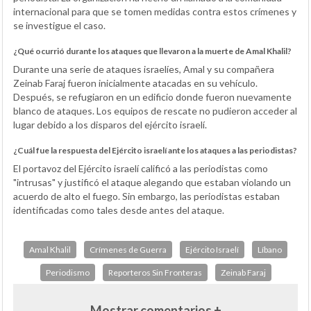
internacional para que se tomen medidas contra estos crímenes y
se investigue el caso.
¿Qué ocurrió durante los ataques que llevaron a la muerte de Amal Khalil?
Durante una serie de ataques israelíes, Amal y su compañera
Zeinab Faraj fueron inicialmente atacadas en su vehículo.
Después, se refugiaron en un edificio donde fueron nuevamente
blanco de ataques. Los equipos de rescate no pudieron acceder al
lugar debido a los disparos del ejército israelí.
¿Cuál fue la respuesta del Ejército israelí ante los ataques a las periodistas?
El portavoz del Ejército israelí calificó a las periodistas como
"intrusas" y justificó el ataque alegando que estaban violando un
acuerdo de alto el fuego. Sin embargo, las periodistas estaban
identificadas como tales desde antes del ataque.
Amal Khalil
Crímenes de Guerra
Ejército Israelí
Líbano
Periodismo
Reporteros Sin Fronteras
Zeinab Faraj
Mostrar comentarios +