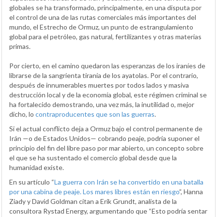
globales se ha transformado, principalmente, en una disputa por
el control de una de las rutas comerciales más importantes del
mundo, el Estrecho de Ormuz, un punto de estrangulamiento
global para el petróleo, gas natural, fertilizantes y otras materias
primas.
Por cierto, en el camino quedaron las esperanzas de los iraníes de
librarse de la sangrienta tiranía de los ayatolas. Por el contrario,
después de innumerables muertes por todos lados y masiva
destrucción local y de la economía global, este régimen criminal se
ha fortalecido demostrando, una vez más, la inutilidad o, mejor
dicho, lo
contraproducentes que son las guerras
.
Si el actual conflicto deja a Ormuz bajo el control permanente de
Irán —o de Estados Unidos— cobrando peaje, podría suponer el
principio del fin del libre paso por mar abierto, un concepto sobre
el que se ha sustentado el comercio global desde que la
humanidad existe.
En su artículo “
La guerra con Irán se ha convertido en una batalla
por una cabina de peaje. Los mares libres están en riesgo
”, Hanna
Ziady y David Goldman citan a Erik Grundt, analista de la
consultora Rystad Energy, argumentando que “Esto podría sentar