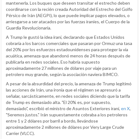
mantenerla. Los buques que deseen transitar el estrecho deben
coordinarse con la recién creada Autoridad del Estrecho del Golfo
Pérsico de Irán (AEGPI), lo que puede implicar pagos elevados, o
arriesgarse a ser atacados por las fuerzas iraníes, el Cuerpo de la
Guardia Revolucionaria.
A Trump le gustó la idea iraní, declarando que Estados Unidos
cobraría a los barcos comerciales que pasaran por Ormuz una tasa
del 20% por los esfuerzos estadounidenses para proteger la vía
acuática, amenaza que abandonó menos de 24 horas después de
publicarla en redes sociales. Eso habría supuesto
aproximadamente 27 millones de dólares por viaje para un
petrolero muy grande, según la asociación naviera BIMCO.
A pesar de la absurdidad del precio, la amenaza de Trump legitimó
las acciones de Irán, una ironía que el régimen se apresuró a
señalar, sarcásticamente, en redes sociales diciendo que la tarifa
de Trump es demasiado alta. "El 20% es, por supuesto,
demasiado", escribió el ministro de Asuntos Exteriores iraní,
en X
,
"Seremos justos." Irán supuestamente cobraba a los petroleros
entre 1 y 2 dólares por barril a bordo, llevándose
aproximadamente 2 millones de dólares por Very Large Crude
Carrier (VLCC).