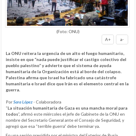
(Foto: ONU)
A+
a-
La ONU reitera la urgencia de un alto el fuego humanitario,
insiste en que “nada puede justificar el castigo colectivo del
pueblo palestino” y advierte que el sistema de ayuda
humanitaria de la Organización está al borde del colapso.
Palestina afirma que Israel ha fabricado una catástrofe
humanitaria e Israel dice que Irán es el elemento central en la
guerra.
Por
Sara López
- Colaboradora
“
La situación humanitaria de Gaza es una mancha moral para
todos
”, afirmó este miércoles el jefe de Gabinete de la ONU en
nombre del Secretario General ante el Consejo de Seguridad, y
agregó que esa “terrible guerra” debe terminar ya.
En una sesión presidida por el ministro del Exterior de Rusia,