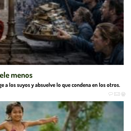
uele menos
ge a los suyos y absuelve lo que condena en los otros.