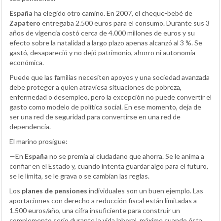
España
ha elegido otro camino. En 2007, el cheque-bebé de
Zapatero
entregaba 2.500 euros para el consumo. Durante sus 3
años de vigencia costó cerca de 4.000 millones de euros y su
efecto sobre la natalidad a largo plazo apenas alcanzó al 3 %. Se
gastó, desapareció y no dejó patrimonio, ahorro ni autonomía
económica.
Puede que las familias necesiten apoyos y una sociedad avanzada
debe proteger a quien atraviesa situaciones de pobreza,
enfermedad o desempleo, pero la excepción no puede convertir el
gasto como modelo de política social. En ese momento, deja de
ser una red de seguridad para convertirse en una red de
dependencia.
El marino prosigue:
—En
España
no se premia al ciudadano que ahorra. Se le anima a
confiar en el Estado y, cuando intenta guardar algo para el futuro,
se le limita, se le grava o se cambian las reglas.
Los
planes de pensiones
individuales son un buen ejemplo. Las
aportaciones con derecho a reducción fiscal están limitadas a
1.500 euros/año, una cifra insuficiente para construir un
complemento serio durante la vida laboral, máxime cuando ésta