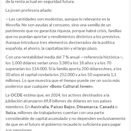
de la renta actual en seguridad futura.
La joven profesora añade:
—Las cantidades son modestas, aunque lo relevante es la
filosofía. No son ayudas al consumo, sino una semilla de un
patrimonio que no garantiza riqueza, porque habrá crisis, familias
que no puedan aportar y rendimientos distintos a los previstos.
Aunque introduce tres elementos desterrados de la política
española, el ahorro, la capitalización y el largo plazo.
Con una rentabilidad media del 7 % anual —referencia histórica—,
los 1.000 dólares serían unos 3.380 a los 18 años y a los 70
superarían los 114.000. Si la familia aporta 200 dólares/mes, a los
30 años el capital rondaría los 252.000 y a los 50 superaría 1,1
millones. Lo que muestra que el tiempo puede ser un socio más
poderoso que cualquier
«Bono Cultural Joven»
.
La
OCDE
estima que, en 2024, los activos destinados a la
jubilación alcanzaron 69,8 billones de dólares en sus países
miembros. En
Australia
,
Países Bajos
,
Dinamarca
,
Canadá
o
Suiza
, millones de trabajadores cuentan con una parte
considerable de capital acumulado y no dependen exclusivamente
de que en el futuro el gobierno recaude lo suficiente para pagar
sus pensiones.