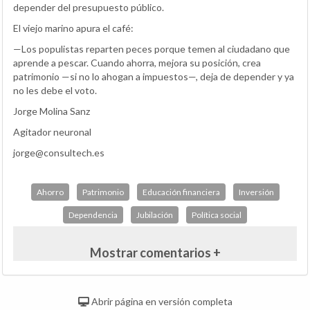
depender del presupuesto público.
El viejo marino apura el café:
—Los populistas reparten peces porque temen al ciudadano que
aprende a pescar. Cuando ahorra, mejora su posición, crea
patrimonio —si no lo ahogan a impuestos—, deja de depender y ya
no les debe el voto.
Jorge Molina Sanz
Agitador neuronal
jorge@consultech.es
Ahorro
Patrimonio
Educación financiera
Inversión
Dependencia
Jubilación
Política social
Mostrar comentarios +
Abrir página en versión completa