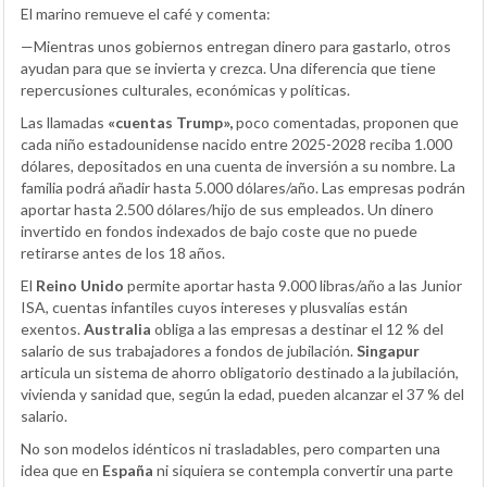
El marino remueve el café y comenta:
—Mientras unos gobiernos entregan dinero para gastarlo, otros
ayudan para que se invierta y crezca. Una diferencia que tiene
repercusiones culturales, económicas y políticas.
Las llamadas
«cuentas Trump»,
poco comentadas, proponen que
cada niño estadounidense nacido entre 2025-2028 reciba 1.000
dólares, depositados en una cuenta de inversión a su nombre. La
familia podrá añadir hasta 5.000 dólares/año. Las empresas podrán
aportar hasta 2.500 dólares/hijo de sus empleados. Un dinero
invertido en fondos indexados de bajo coste que no puede
retirarse antes de los 18 años.
El
Reino Unido
permite aportar hasta 9.000 libras/año a las Junior
ISA, cuentas infantiles cuyos intereses y plusvalías están
exentos.
Australia
obliga a las empresas a destinar el 12 % del
salario de sus trabajadores a fondos de jubilación.
Singapur
articula un sistema de ahorro obligatorio destinado a la jubilación,
vivienda y sanidad que, según la edad, pueden alcanzar el 37 % del
salario.
No son modelos idénticos ni trasladables, pero comparten una
idea que en
España
ni siquiera se contempla convertir una parte