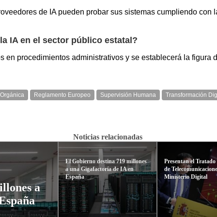
oveedores de IA pueden probar sus sistemas cumpliendo con la l
 IA en el sector público estatal?
os en procedimientos administrativos y se establecerá la figura 
 Orgánica
Reglamento Europeo
Supervisión Humana
Transformación Dig
Noticias relacionadas
El Gobierno destina 719 millones
Presentan el Tratado
a una Gigafactoría de IA en
de Telecomunicacione
España
Ministerio Digital
llones a
 España