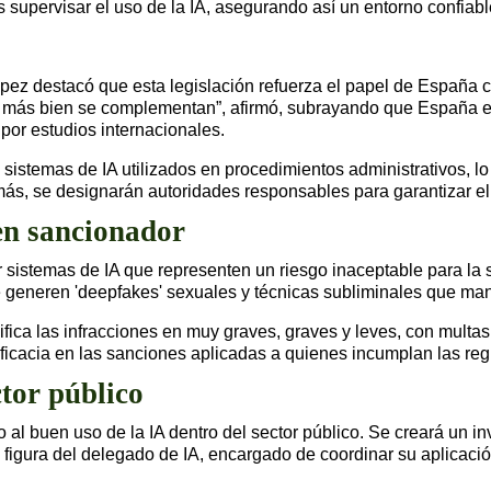
s supervisar el uso de la IA, asegurando así un entorno confiab
pez destacó que esta legislación refuerza el papel de España co
 más bien se complementan”, afirmó, subrayando que España es
por estudios internacionales.
e sistemas de IA utilizados en procedimientos administrativos, l
más, se designarán autoridades responsables para garantizar e
en sancionador
r sistemas de IA que representen un riesgo inaceptable para la 
e generen 'deepfakes' sexuales y técnicas subliminales que man
sifica las infracciones en muy graves, graves y leves, con mult
ficacia en las sanciones aplicadas a quienes incumplan las reg
ctor público
l buen uso de la IA dentro del sector público. Se creará un inv
a figura del delegado de IA, encargado de coordinar su aplicaci