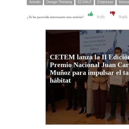
Arnedo
Design Thinking
ECOALF
Empresas
Innov
Si (
0
)
No(
0
)
¿Te ha parecido interesante esta noticia?
CETEM lanza la II Edició
Premio Nacional Juan Car
Muñoz para impulsar el tal
hábitat