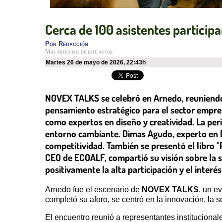
Cerca de 100 asistentes particip
Por
Redacción
Más artículos de este autor
martes 26 de mayo de 2026
,
22:43h
NOVEX TALKS se celebró en Arnedo, reuniendo a
pensamiento estratégico para el sector empresa
como expertos en diseño y creatividad. La peri
entorno cambiante. Dimas Agudo, experto en D
competitividad. También se presentó el libro 
CEO de ECOALF, compartió su visión sobre la s
positivamente la alta participación y el inter
Arnedo fue el escenario de
NOVEX TALKS
, un e
completó su aforo, se centró en la innovación, la 
El encuentro reunió a representantes institucional