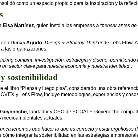
solidó como un espacio propicio para la inspiración y la reflexi
s
ta
Elsa Martínez
, quien instó a las empresas a
“pensar antes de 
a con
Dimas Agudo
,
Design & Strategy Thinker
de Let’s Flow. 
a las organizaciones.
inking combina investigación, estrategia y diseño, permitiendo 
en un sector clave para nuestra economía y nuestra identidad”
.
y sostenibilidad
e el libro “Piensa y luego pisa”, considerado una obra referenci
 NOVEX y Let’s Flow, incluye metodologías, experiencias y caso
r Goyeneche
, fundador y CEO de ECOALF. Goyeneche compartió 
os medioambientales actuales.
nca tenemos que hacer lo que es correcto y estar orgullosos de
 cómo integrar la sostenibilidad en las estrategias empresarial