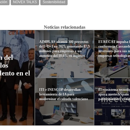
ación
NOVEX TALKS
Sostenibilidad
Noticias relacionadas
AIMPLAS alcanza 300 proyectos
EURECAT impulsa 
de I+D+I en 2025, generando 87,5
conferencia Cassand
millones para empresas y un
inversores para sus 
aumento del 10,6% en ingresos
empresas tecnológica
n del
los
ento en el
ITI e INESCOP desarrollan
El ecosistema tecnoló
herramienta de IA para
apoya meetechSpain
modernizar el calzado valenciano
patrocinadores y col