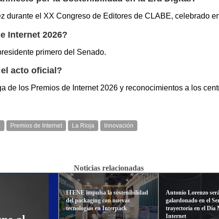
vez durante el XX Congreso de Editores de CLABE, celebrado en
de Internet 2026?
epresidente primero del Senado.
l acto oficial?
ega de los Premios de Internet 2026 y reconocimientos a los ce
o
Premios de Internet
La Rioja
Innovación
Noticias relacionadas
ITENE impulsa la sostenibilidad
Antonio Lorenzo ser
del packaging con nuevas
galardonado en el Se
tecnologías en Interpack
trayectoria en el Día
Internet