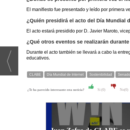
El manifiesto fue presentado y leído por primera 
¿Quién presidirá el acto del Día Mundial 
El acto estará presidido por D. Javier Maroto, vic
¿Qué otros eventos se realizarán durante e
Durante el acto también se llevará a cabo la entr
educativos.
CLABE
Día Mundial de Internet
Sostenibilidad
Senad
Si (
0
)
No(
0
)
¿Te ha parecido interesante esta noticia?