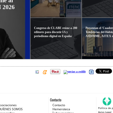
ne al
N 2026
Congreso de CLABE reúne a 200
Presentan el 'Cuader
editores para discutir IA y
Tendencias del Hábit
periodismo digital en España
AIDIMME, AITEX e
Contacto
sociaciones
Contacto
Política de 
 e Internet
QUÍENES SOMOS
Hemeroteca
Aviso Legal