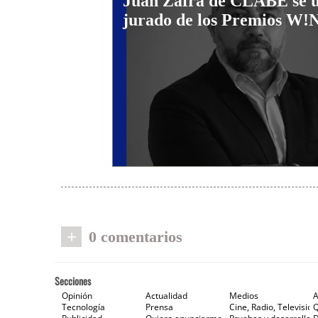
Juan Zafra de CLABE se u
jurado de los Premios W!
+
0 comentarios
Secciones
Opinión
Actualidad
Medios
A
Tecnología
Prensa
Cine, Radio, Televisión