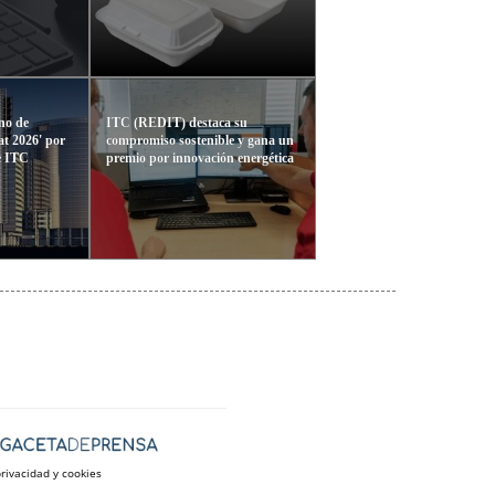
no de
ITC (REDIT) destaca su
at 2026' por
compromiso sostenible y gana un
 ITC
premio por innovación energética
privacidad y cookies