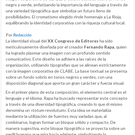
negro y verde, enfatizando la importancia del lenguaje a través de
una variedad tipográfica que simboliza un futuro lleno de
posibilidades. El cromatismo elegido rinde homenaje a La Rioja,
equilibrando la identidad corporativa con la riqueza cultural local.
Por
Redacción
La identidad visual del
XX Congreso de Editores
ha sido
meticulosamente diseñada por el creador
Fernando Rapa
, quien
ha logrado plasmar una imagen con un profundo sentido
comunicativo. Este diseño se adhiere a las raíces de la
organización, utilizando tipografías que se alinean estrictamente
con la imagen corporativa de CLABE. La base textual se presenta
sobre un fondo sobrio en tonos negros y verdes, con una
disposición diagonal que aporta un gran carácter y fuerza visual.
En el primer plano de esta composición, el elemento central es el
lenguaje y el idioma. Rapa ha buscado representar este concepto
a través de una diversidad tipográfica, creando lo que él mismo
denomina un «totum revolutum». Esta idea se materializa
mediante la utilización de fuentes muy variadas que, al
combinarse, logran formar un bloque sólido y compacto. De
manera sugestiva, este bloque tipográfico se proyecta sobre un
perfil humano que mira hacia adelante, simbolizando la