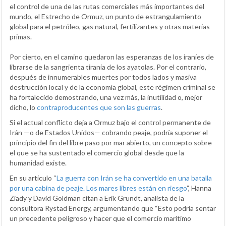
el control de una de las rutas comerciales más importantes del
mundo, el Estrecho de Ormuz, un punto de estrangulamiento
global para el petróleo, gas natural, fertilizantes y otras materias
primas.
Por cierto, en el camino quedaron las esperanzas de los iraníes de
librarse de la sangrienta tiranía de los ayatolas. Por el contrario,
después de innumerables muertes por todos lados y masiva
destrucción local y de la economía global, este régimen criminal se
ha fortalecido demostrando, una vez más, la inutilidad o, mejor
dicho, lo
contraproducentes que son las guerras
.
Si el actual conflicto deja a Ormuz bajo el control permanente de
Irán —o de Estados Unidos— cobrando peaje, podría suponer el
principio del fin del libre paso por mar abierto, un concepto sobre
el que se ha sustentado el comercio global desde que la
humanidad existe.
En su artículo “
La guerra con Irán se ha convertido en una batalla
por una cabina de peaje. Los mares libres están en riesgo
”, Hanna
Ziady y David Goldman citan a Erik Grundt, analista de la
consultora Rystad Energy, argumentando que “Esto podría sentar
un precedente peligroso y hacer que el comercio marítimo