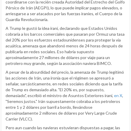
coordinarse con la recién creada Autoridad del Estrecho del Golfo
Pérsico de Irán (AEGPI), lo que puede implicar pagos elevados, o
arriesgarse a ser atacados por las fuerzas iraníes, el Cuerpo de la
Guardia Revolucionaria.
A Trump le gustó la idea iraní, declarando que Estados Unidos
cobraría a los barcos comerciales que pasaran por Ormuz una tasa
del 20% por los esfuerzos estadounidenses para proteger la vía
acuática, amenaza que abandonó menos de 24 horas después de
publicarla en redes sociales. Eso habría supuesto
aproximadamente 27 millones de dólares por viaje para un
petrolero muy grande, según la asociación naviera BIMCO.
A pesar de la absurdidad del precio, la amenaza de Trump legitimó
las acciones de Irán, una ironía que el régimen se apresuró a
señalar, sarcásticamente, en redes sociales diciendo que la tarifa
de Trump es demasiado alta. "El 20% es, por supuesto,
demasiado", escribió el ministro de Asuntos Exteriores iraní,
en X
,
"Seremos justos." Irán supuestamente cobraba a los petroleros
entre 1 y 2 dólares por barril a bordo, llevándose
aproximadamente 2 millones de dólares por Very Large Crude
Carrier (VLCC).
Pero aun cuando las navieras estuvieran dispuestas a pagar, las