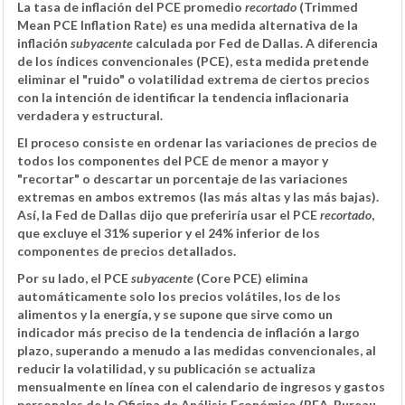
La tasa de inflación del PCE promedio
recortado
(Trimmed
Mean PCE Inflation Rate) es una medida alternativa de la
inflación
subyacente
calculada por Fed de Dallas. A diferencia
de los índices convencionales (PCE), esta medida pretende
eliminar el "ruido" o volatilidad extrema de ciertos precios
con la intención de identificar la tendencia inflacionaria
verdadera y estructural.
El proceso consiste en ordenar las variaciones de precios de
todos los componentes del PCE de menor a mayor y
"recortar" o descartar un porcentaje de las variaciones
extremas en ambos extremos (las más altas y las más bajas).
Así, la Fed de Dallas dijo que preferiría usar el PCE
recortado
,
que excluye el 31% superior y el 24% inferior de los
componentes de precios detallados.
Por su lado, el PCE
subyacente
(Core PCE) elimina
automáticamente solo los precios volátiles, los de los
alimentos y la energía, y se supone que sirve como un
indicador más preciso de la tendencia de inflación a largo
plazo, superando a menudo a las medidas convencionales, al
reducir la volatilidad, y su publicación se actualiza
mensualmente en línea con el calendario de ingresos y gastos
personales de la Oficina de Análisis Económico (BEA, Bureau