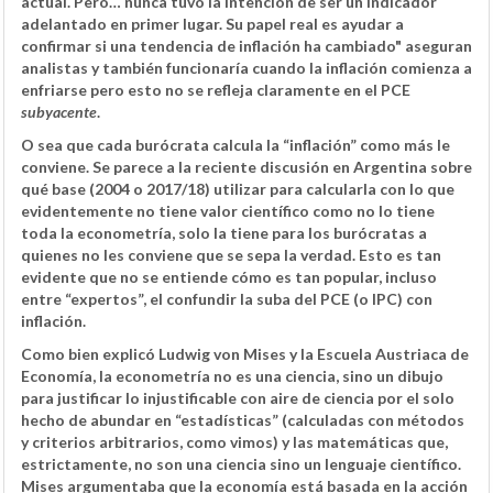
actual. Pero… nunca tuvo la intención de ser un indicador
adelantado en primer lugar. Su papel real es ayudar a
confirmar si una tendencia de inflación ha cambiado" aseguran
analistas y también funcionaría cuando la inflación comienza a
enfriarse pero esto no se refleja claramente en el PCE
subyacente
.
O sea que cada burócrata calcula la “inflación” como más le
conviene. Se parece a la reciente discusión en Argentina sobre
qué base (2004 o 2017/18) utilizar para calcularla con lo que
evidentemente no tiene valor científico como no lo tiene
toda la econometría, solo la tiene para los burócratas a
quienes no les conviene que se sepa la verdad. Esto es tan
evidente que no se entiende cómo es tan popular, incluso
entre “expertos”, el confundir la suba del PCE (o IPC) con
inflación.
Como bien explicó Ludwig von Mises y la Escuela Austriaca de
Economía, la econometría no es una ciencia, sino un dibujo
para justificar lo injustificable con aire de ciencia por el solo
hecho de abundar en “estadísticas” (calculadas con métodos
y criterios arbitrarios, como vimos) y las matemáticas que,
estrictamente, no son una ciencia sino un lenguaje científico.
Mises argumentaba que la economía está basada en la acción