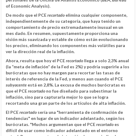
of Economic Analysis).
De modo que el PCE
recortado
elimina cualquier componente,
independientemente de su categoría, que haya tenido un
comportamiento de precio extremadamente inusual en un
mes dado. En resumen, supuestamente proporciona una
visión más suavizada y estable de cómo están evolucionando
los precios, eliminando los componentes más volátiles para
ver la dirección real de la inflación.
Ahora, resulta que hoy el PCE
recortado
llega a solo 2,3% anual
(la “meta de inflación” de la Fed es 2%) y podría sugerirle a los
burócratas que no hay margen para recortar las tasas de
interés de referencia de la Fed, y menos aun cuando el PCE
subyacente
está en 2,8%. La excusa de muchos burócratas es
que el PCE
recortado
no fue diseñado para subestimar la
inflación, sino para capturarla mejor lo que se logra
recortando una gran parte de los artículos de alta inflación.
El PCE
recortado
sería una "herramienta de confirmación de
tendencias" en lugar de un indicador adelantado, según los
burócratas. "Muchos argumentan que el PCE
recortado
es
difícil de usar como indicador adelantado en el entorno