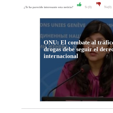
Si (
0
)
No(
0
)
¿Te ha parecido interesante esta noticia?
ONU: El combate al tráfic
drogas debe seguir el dere
internacional