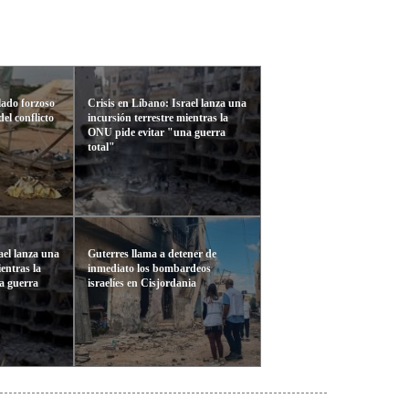
lado forzoso
Crisis en Líbano: Israel lanza una
del conflicto
incursión terrestre mientras la
ONU pide evitar "una guerra
total"
ael lanza una
Guterres llama a detener de
ientras la
inmediato los bombardeos
a guerra
israelíes en Cisjordania