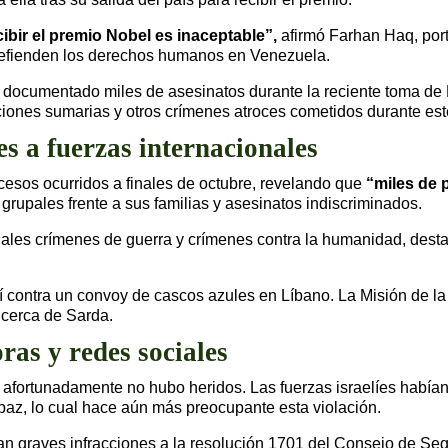
bir el premio Nobel es inaceptable”,
afirmó Farhan Haq, port
defienden los derechos humanos en Venezuela.
 documentado miles de asesinatos durante la reciente toma de 
ones sumarias y otros crímenes atroces cometidos durante este 
s a fuerzas internacionales
ucesos ocurridos a finales de octubre, revelando que
“miles de 
 grupales frente a sus familias y asesinatos indiscriminados.
iales crímenes de guerra y crímenes contra la humanidad, dest
lí contra un convoy de cascos azules en Líbano. La Misión de l
 cerca de Sarda.
ras y redes sociales
 afortunadamente no hubo heridos. Las fuerzas israelíes había
paz, lo cual hace aún más preocupante esta violación.
n graves infracciones a la resolución 1701 del Consejo de Seg