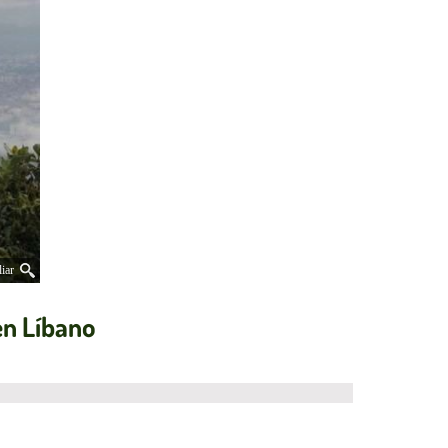
iar
en Líbano