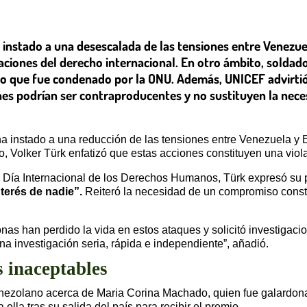
nstado a una desescalada de las tensiones entre Venezue
aciones del derecho internacional. En otro ámbito, soldado
 lo que fue condenado por la ONU. Además, UNICEF advirtió 
ones podrían ser contraproducentes y no sustituyen la nec
a instado a una reducción de las tensiones entre Venezuela y 
, Volker Türk enfatizó que estas acciones constituyen una viol
 Día Internacional de los Derechos Humanos, Türk expresó su 
terés de nadie”.
Reiteró la necesidad de un compromiso constr
s han perdido la vida en estos ataques y solicitó investigaci
 investigación seria, rápida e independiente”, añadió.
s inaceptables
enezolano acerca de Maria Corina Machado, quien fue galardona
lla tras su salida del país para recibir el premio.