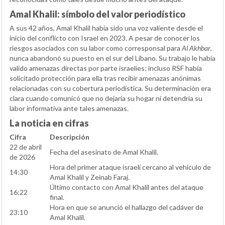
Amal Khalil: símbolo del valor periodístico
A sus 42 años, Amal Khalil había sido una voz valiente desde el
inicio del conflicto con Israel en 2023. A pesar de conocer los
riesgos asociados con su labor como corresponsal para
Al Akhbar
,
nunca abandonó su puesto en el sur del Líbano. Su trabajo le había
valido amenazas directas por parte israelíes; incluso RSF había
solicitado protección para ella tras recibir amenazas anónimas
relacionadas con su cobertura periodística. Su determinación era
clara cuando comunicó que no dejaría su hogar ni detendría su
labor informativa ante tales amenazas.
La noticia en cifras
Cifra
Descripción
22 de abril
Fecha del asesinato de Amal Khalil.
de 2026
Hora del primer ataque israelí cercano al vehículo de
14:30
Amal Khalil y Zeinab Faraj.
Último contacto con Amal Khalil antes del ataque
16:22
final.
Hora en que se anunció el hallazgo del cadáver de
23:10
Amal Khalil.