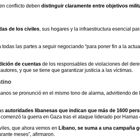
 en conflicto deben
distinguir claramente entre objetivos milit
das de los civiles
, sus hogares y la infraestructura esencial pa
 todas las partes a seguir negociando “para poner fin a la actu
ndición de cuentas
de los responsables de violaciones del dere
tores, y que se tiene que garantizar justicia a las víctimas.
tino
os se pronunció en el mismo tono de alarma, advirtiendo de l
las
autoridades libanesas que indican que más de 1600 per
omenzó la guerra en Gaza tras el ataque liderado por Hamas en 
iviles, que ahora vemos en
Líbano, se suma a una campaña ge
ante meses”, afirmaron.