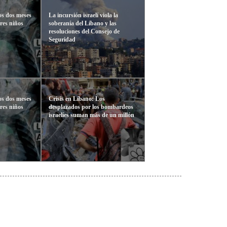
os dos meses
La incursión israelí viola la
res niños
soberanía del Líbano y las
resoluciones del Consejo de
Seguridad
os dos meses
Crisis en Líbano: Los
res niños
desplazados por los bombardeos
israelíes suman más de un millón