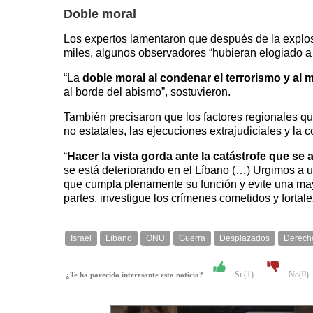
Doble moral
Los expertos lamentaron que después de la explos
miles, algunos observadores “hubieran elogiado a Is
“La
doble moral al condenar el terrorismo y a
al borde del abismo”, sostuvieron.
También precisaron que los factores regionales que
no estatales, las ejecuciones extrajudiciales y la
“
Hacer la vista gorda ante la catástrofe que se
se está deteriorando en el Líbano (…) Urgimos a 
que cumpla plenamente su función y evite una mayor
partes, investigue los crímenes cometidos y fortal
Israel
Líbano
ONU
Guerra
Desplazados
Derech
Si (
1
)
No(
0
)
¿Te ha parecido interesante esta noticia?