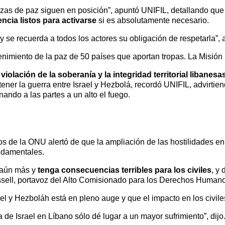
erzas de paz siguen en posición”, apuntó UNIFIL, detallando que
ncia listos para activarse
si es absolutamente necesario.
y se recuerda a todos los actores su obligación de respetarla”, 
imiento de la paz de 50 países que aportan tropas. La Misión 
violación de la soberanía y la integridad territorial libanesa
ner la guerra entre Israel y Hezbolá, recordó UNIFIL, advirtie
ndo a las partes a un alto el fuego.
s de la ONU alertó de que la ampliación de las hostilidades e
ndamentales.
e aún más y
tenga consecuencias terribles para los civiles
, y
ossell, portavoz del Alto Comisionado para los Derechos Human
el y Hezboláh está en pleno auge y que el impacto en los civiles
de Israel en Líbano sólo dé lugar a un mayor sufrimiento”, dijo