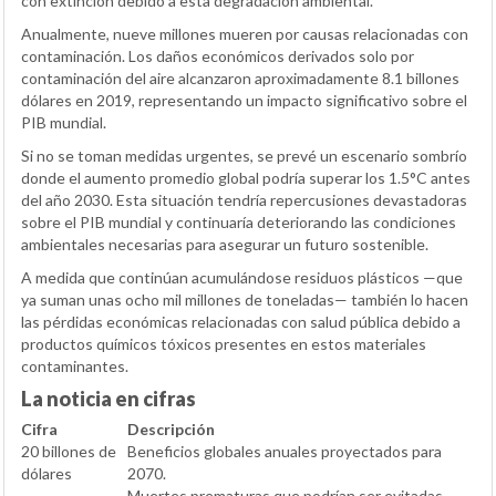
con extinción debido a esta degradación ambiental.
Anualmente, nueve millones mueren por causas relacionadas con
contaminación. Los daños económicos derivados solo por
contaminación del aire alcanzaron aproximadamente 8.1 billones
dólares en 2019, representando un impacto significativo sobre el
PIB mundial.
Si no se toman medidas urgentes, se prevé un escenario sombrío
donde el aumento promedio global podría superar los 1.5°C antes
del año 2030. Esta situación tendría repercusiones devastadoras
sobre el PIB mundial y continuaría deteriorando las condiciones
ambientales necesarias para asegurar un futuro sostenible.
A medida que continúan acumulándose residuos plásticos —que
ya suman unas ocho mil millones de toneladas— también lo hacen
las pérdidas económicas relacionadas con salud pública debido a
productos químicos tóxicos presentes en estos materiales
contaminantes.
La noticia en cifras
Cifra
Descripción
20 billones de
Beneficios globales anuales proyectados para
dólares
2070.
Muertes prematuras que podrían ser evitadas