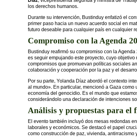
Díaz
, vicepresidenta segunda y ministra de Trabaj
los derechos humanos.
Durante su intervención, Bustinduy enfatizó el co
primer paso hacia un nuevo acuerdo social en ma
futuro deseable para cualquier país en cualquier r
Compromiso con la Agenda 2
Bustinduy reafirmó su compromiso con la Agenda 
es seguir empujando este proyecto, cuyo objetivo
compromisos que promuevan políticas sociales ant
colaboración y cooperación por la paz y el desarr
Por su parte, Yolanda Díaz abordó el contexto in
al mundo». En particular, mencionó a Gaza como
economía del genocidio. Es el mundo que estamos 
considerándolo una declaración de intenciones so
Análisis y propuestas para el 
El evento también incluyó dos mesas redondas enfo
laborales y económicos. Se destacó el papel cruc
como construcción de paz, vivienda, antirracismo