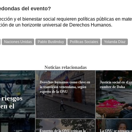
edondas del evento?
ción y el bienestar social requieren políticas públicas en mat
moción de un horizonte universal de Derechos Humanos.
Naciones Unidas
Pablo Bustinduy
Políticas Sociales
Yolanda Díaz
Noticias relacionadas
Derechos humanos como clave en
Justicia social en el c
la transición venezolana, según
cumbre de Doha
experto de la ONU
 riesgos
 en el
Expertos de la ONU critican la
La ONU se prepara 