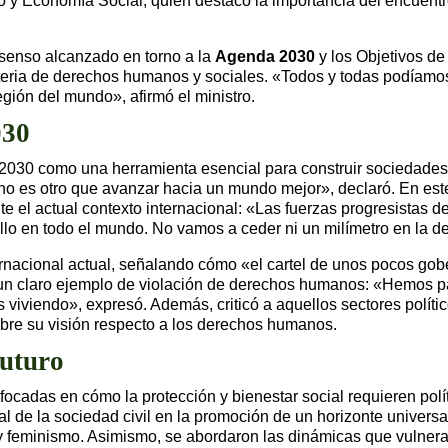
o y Economía Social, quien destacó la importancia del encuentr
nsenso alcanzado en torno a la
Agenda 2030
y los Objetivos de
teria de derechos humanos y sociales. «Todos y todas podíamo
egión del mundo», afirmó el ministro.
030
2030 como una herramienta esencial para construir sociedades
 no es otro que avanzar hacia un mundo mejor», declaró. En est
e el actual contexto internacional: «Las fuerzas progresistas 
ollo en todo el mundo. No vamos a ceder ni un milímetro en la d
ternacional actual, señalando cómo «el cartel de unos pocos go
 un claro ejemplo de violación de derechos humanos: «Hemos 
viviendo», expresó. Además, criticó a aquellos sectores polít
bre su visión respecto a los derechos humanos.
futuro
cadas en cómo la protección y bienestar social requieren polít
ial de la sociedad civil en la promoción de un horizonte unive
 y feminismo. Asimismo, se abordaron las dinámicas que vulner