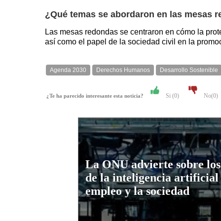
¿Qué temas se abordaron en las mesas r
Las mesas redondas se centraron en cómo la protec
así como el papel de la sociedad civil en la pro
Agenda 2030
Derechos Humanos
Desarrollo Sostenible
Si (
0
)
No(
0
)
¿Te ha parecido interesante esta noticia?
La ONU advierte sobre los
de la inteligencia artificial
empleo y la sociedad