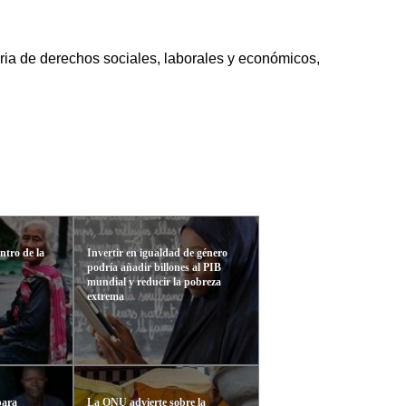
eria de derechos sociales, laborales y económicos,
entro de la
Invertir en igualdad de género
podría añadir billones al PIB
mundial y reducir la pobreza
extrema
para
La ONU advierte sobre la