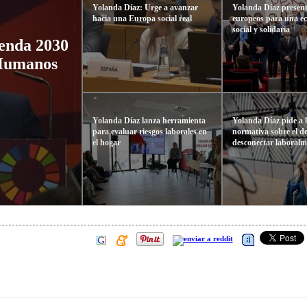
Yolanda Díaz: Urge a avanzar
Yolanda Díaz present
hacia una Europa social real
europeos para una e
social y solidaria
enda 2030
 Humanos
Yolanda Díaz lanza herramienta
Yolanda Díaz pide a
para evaluar riesgos laborales en
normativa sobre el d
el hogar
desconectar laboralm