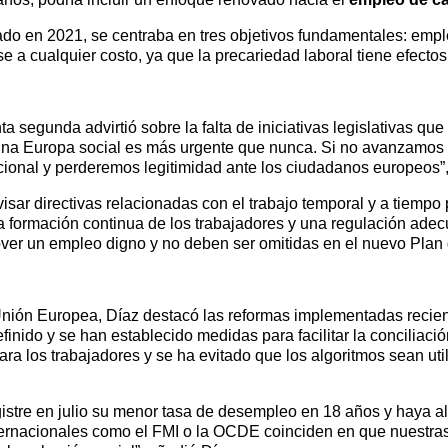
do en 2021, se centraba en tres objetivos fundamentales: empl
 a cualquier costo, ya que la precariedad laboral tiene efectos
a segunda advirtió sobre la falta de iniciativas legislativas que
na Europa social es más urgente que nunca. Si no avanzamos e
nacional y perderemos legitimidad ante los ciudadanos europeos”,
evisar directivas relacionadas con el trabajo temporal y a tiempo
 formación continua de los trabajadores y una regulación adecuad
er un empleo digno y no deben ser omitidas en el nuevo Plan d
 la Unión Europea, Díaz destacó las reformas implementadas re
efinido y se han establecido medidas para facilitar la conciliació
ra los trabajadores y se ha evitado que los algoritmos sean ut
istre en julio su menor tasa de desempleo en 18 años y haya al
ternacionales como el FMI o la OCDE coinciden en que nuestras