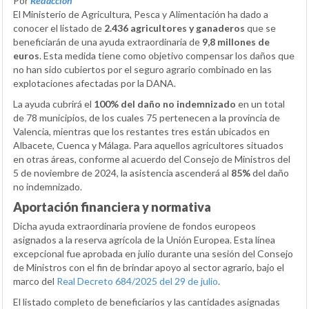
Por
Redacción
El Ministerio de Agricultura, Pesca y Alimentación ha dado a
conocer el listado de
2.436 agricultores y ganaderos
que se
beneficiarán de una ayuda extraordinaria de
9,8 millones de
euros
. Esta medida tiene como objetivo compensar los daños que
no han sido cubiertos por el seguro agrario combinado en las
explotaciones afectadas por la DANA.
La ayuda cubrirá el
100% del daño no indemnizado
en un total
de 78 municipios, de los cuales 75 pertenecen a la provincia de
Valencia, mientras que los restantes tres están ubicados en
Albacete, Cuenca y Málaga. Para aquellos agricultores situados
en otras áreas, conforme al acuerdo del Consejo de Ministros del
5 de noviembre de 2024, la asistencia ascenderá al
85%
del daño
no indemnizado.
Aportación financiera y normativa
Dicha ayuda extraordinaria proviene de fondos europeos
asignados a la reserva agrícola de la Unión Europea. Esta línea
excepcional fue aprobada en julio durante una sesión del Consejo
de Ministros con el fin de brindar apoyo al sector agrario, bajo el
marco del
Real Decreto 684/2025 del 29 de julio
.
El listado completo de beneficiarios y las cantidades asignadas